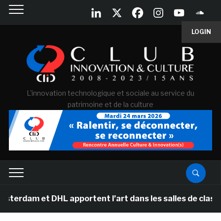
LOGIN
L'innovation technologique et sociale au service du
patrimoine et de la culture
et DHL apportent l’art dans les salles de classe des éc