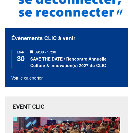
Évènements CLIC à venir
Mis
09:30
-
17:30
MAR
30
en
SAVE THE DATE / Rencontre Annuelle
avant
Culture & Innovation(s) 2027 du CLIC
Voir le calendrier
EVENT CLIC