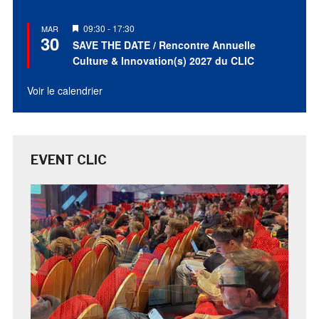
Mis
09:30
-
17:30
MAR
30
en
SAVE THE DATE / Rencontre Annuelle
avant
Culture & Innovation(s) 2027 du CLIC
Voir le calendrier
EVENT CLIC