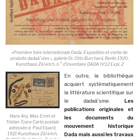
«Première foire internationale Dada. Exposition et vente de
produits dadaà¯stes », galerie Dr. Otto Burchard, Berlin 1920.
Kunsthaus Zà¼rich, n ° d’inventaire DADA IV:12 Expl. 2
En outre, la bibliothèque
acquiert systématiquement
la littérature scientifique sur
le dadaà¯sme.
Les
publications originales et
Hans Arp, Max Ernst et
les documents du
Tristan Tzara Carte postale
mouvement historique
adressée à Paul Eluard,
1921 Kunsthaus Zà¼rich,
Dada mais aussi les travaux