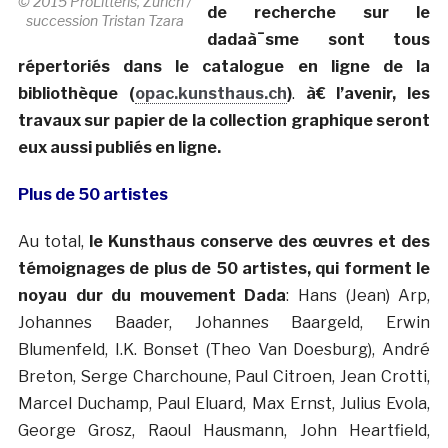
© 2015 ProLitteris, Zurich /
de recherche sur le
succession Tristan Tzara
dadaà¯sme sont tous
répertoriés dans le catalogue en ligne de la
bibliothèque (
opac.kunsthaus.ch
)
.
à€ l’avenir, les
travaux sur papier de la collection graphique seront
eux aussi publiés en ligne.
Plus de 50 artistes
Au total,
le Kunsthaus conserve des œuvres et des
témoignages de plus de 50 artistes, qui forment le
noyau dur du mouvement Dada
: Hans (Jean) Arp,
Johannes Baader, Johannes Baargeld, Erwin
Blumenfeld, I.K. Bonset (Theo Van Doesburg), André
Breton, Serge Charchoune, Paul Citroen, Jean Crotti,
Marcel Duchamp, Paul Eluard, Max Ernst, Julius Evola,
George Grosz, Raoul Hausmann, John Heartfield,