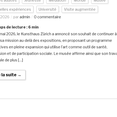
s adultes
Jeunesse
Médiation
Monde
Musée
elles expériences
Université
Visite augmentée
/2026
par
admin
0 commentaire
s de lecture :
6
min
mai 2026, le Kunsthaus Zürich a annoncé son souhait de continuer à
r sa mission au-delà des expositions, en proposant un programme
atives en pleine expansion qui utilise l’art comme outil de santé,
sion et de participation sociale. Le musée affirme ainsi que son trava
ule de plus […]
e la suite →