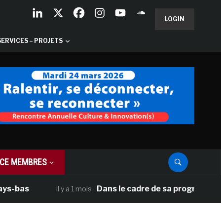
LOGIN
SERVICES – PROJETS
CE MEMBRES
as
Dans le cadre de sa programmation amé
il y a 1 mois