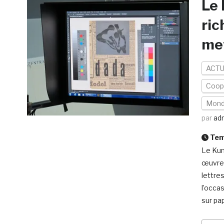
Le 
ric
met
ACTU
Coopé
Mon
par
ad
Temp
Le Kun
œuvres
lettre
l’occa
sur pa