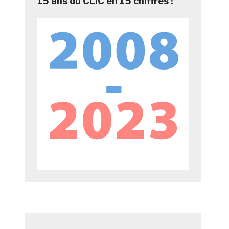
15 ans du CLIC en 15 chiffres !