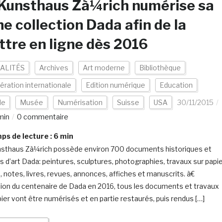
Kunsthaus Zà¼rich numérise sa
he collection Dada afin de la
tre en ligne dès 2016
ALITÉS
Archives
Art moderne
Bibliothèque
ration internationale
Edition numérique
Education
de
Musée
Numérisation
Suisse
USA
30/11/2015
min
0 commentaire
s de lecture :
6
min
sthaus Zà¼rich possède environ 700 documents historiques et
 d’art Dada: peintures, sculptures, photographies, travaux sur papie
s, notes, livres, revues, annonces, affiches et manuscrits. à€
sion du centenaire de Dada en 2016, tous les documents et travaux
pier vont être numérisés et en partie restaurés, puis rendus […]