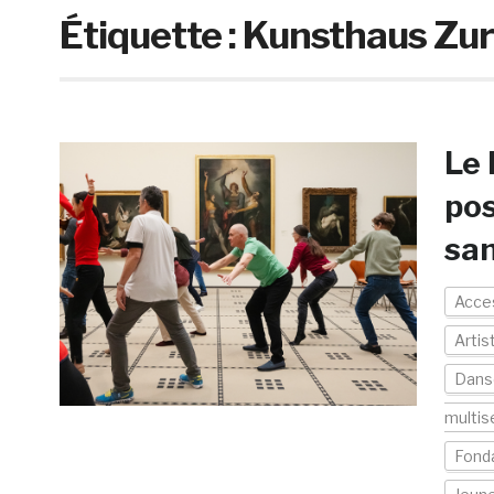
Étiquette :
Kunsthaus Zur
Le 
pos
san
Acces
Artis
Dans
multis
Fond