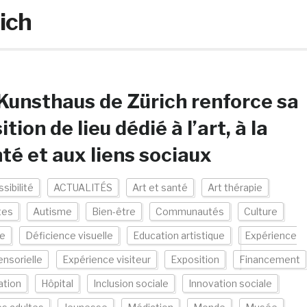
ich
Kunsthaus de Zürich renforce sa
ition de lieu dédié à l’art, à la
té et aux liens sociaux
sibilité
ACTUALITÉS
Art et santé
Art thérapie
tes
Autisme
Bien-être
Communautés
Culture
e
Déficience visuelle
Education artistique
Expérience
ensorielle
Expérience visiteur
Exposition
Financement
ation
Hôpital
Inclusion sociale
Innovation sociale