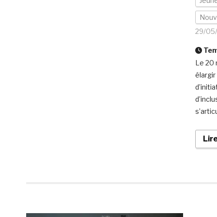
Jeune
Nouv
29/05
Temp
Le 20 
élargi
d’initi
d’inclu
s’artic
Lir