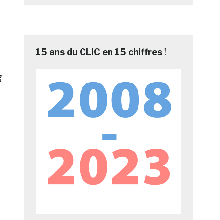
15 ans du CLIC en 15 chiffres !
g