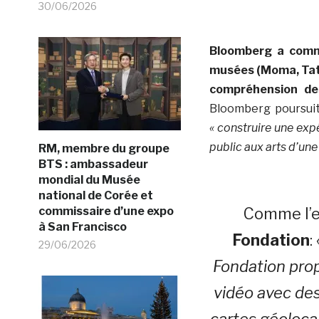
30/06/2026
Bloomberg a comme
musées (Moma, Tate
compréhension des
Bloomberg poursuit 
« construire une exp
public aux arts d’une
RM, membre du groupe
BTS : ambassadeur
mondial du Musée
national de Corée et
commissaire d’une expo
Comme l’e
à San Francisco
Fondation
:
29/06/2026
Fondation pro
vidéo avec des
cartes géolocal