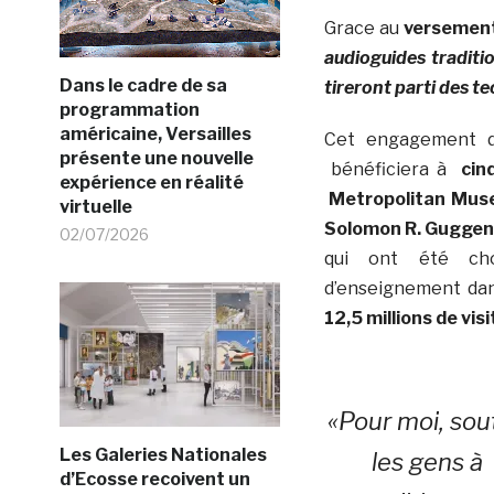
Grace au
versement 
audioguides traditi
Dans le cadre de sa
tireront parti des t
programmation
américaine, Versailles
Cet engagement
présente une nouvelle
bénéficiera à
cin
expérience en réalité
Metropolitan Museu
virtuelle
Solomon R. Guggenh
02/07/2026
qui ont été cho
d’enseignement dan
12,5 millions de vis
«Pour moi, sou
Les Galeries Nationales
les gens à 
d’Ecosse recoivent un