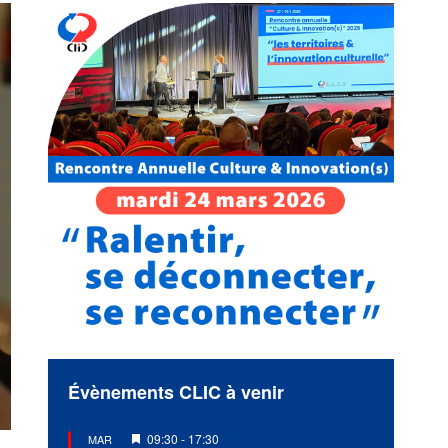
Évènements CLIC à venir
Mis
09:30
-
17:30
MAR