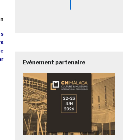
in
ns
rs
re
er
Evénement partenaire