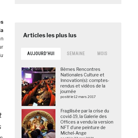
es
la
on
ur
AUJOURD’HUI
SEMAINE
MOIS
du
8èmes Rencontres
Nationales Culture et
Innovation(s): comptes-
rendus et vidéos de la
journée
posté le 12 mars 2017
Fragilisée par la crise du
t
covid-19, la Galerie des
Offices a vendu la version
s
NFT d’une peinture de
Michel-Ange
s