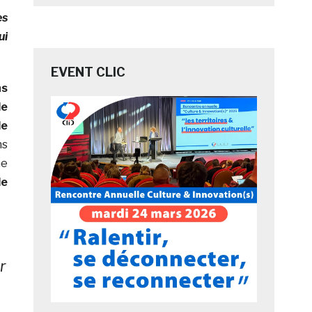
es
ui
EVENT CLIC
ns
le
le
ns
me
de
r