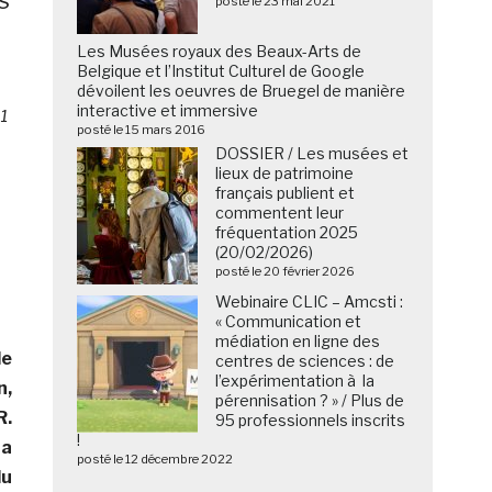
posté le 23 mai 2021
Les Musées royaux des Beaux-Arts de
Belgique et l’Institut Culturel de Google
dévoilent les oeuvres de Bruegel de manière
interactive et immersive
¹
posté le 15 mars 2016
DOSSIER / Les musées et
lieux de patrimoine
français publient et
commentent leur
fréquentation 2025
(20/02/2026)
posté le 20 février 2026
Webinaire CLIC – Amcsti :
« Communication et
médiation en ligne des
e
centres de sciences : de
l’expérimentation à la
n,
pérennisation ? » / Plus de
.
95 professionnels inscrits
!
 a
posté le 12 décembre 2022
du