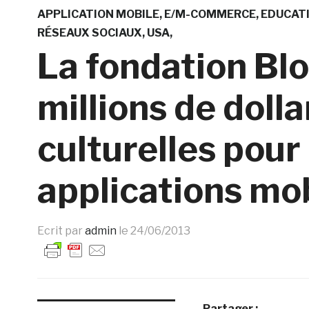
APPLICATION MOBILE
E/M-COMMERCE
EDUCAT
RÉSEAUX SOCIAUX
USA
La fondation Bl
millions de dolla
culturelles pour
applications mo
Ecrit par
admin
le
24/06/2013
Partager :