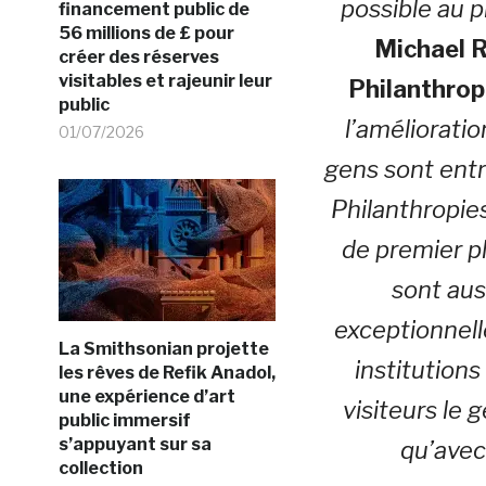
possible au 
financement public de
56 millions de £ pour
Michael 
créer des réserves
visitables et rajeunir leur
Philanthrop
public
l’amélioratio
01/07/2026
gens sont ent
Philanthropies
de premier pl
sont aus
exceptionnell
La Smithsonian projette
institution
les rêves de Refik Anadol,
une expérience d’art
visiteurs le 
public immersif
s’appuyant sur sa
qu’avec
collection