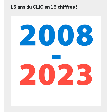
15 ans du CLIC en 15 chiffres !