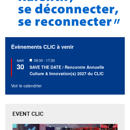
Évènements CLIC à venir
Mis
09:30
-
17:30
MAR
30
en
SAVE THE DATE / Rencontre Annuelle
avant
Culture & Innovation(s) 2027 du CLIC
Voir le calendrier
EVENT CLIC