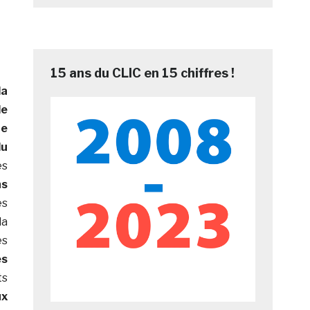
15 ans du CLIC en 15 chiffres !
la
de
he
du
es
ns
es
a
es
es
ts
ux