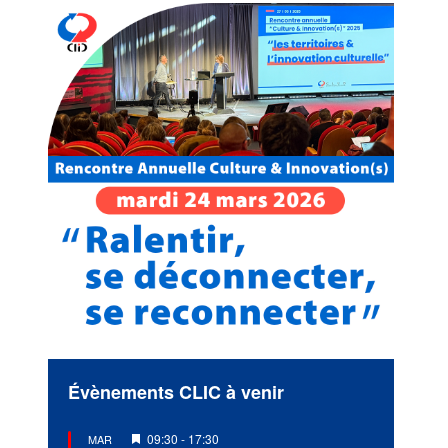
Évènements CLIC à venir
Mis
09:30
-
17:30
MAR