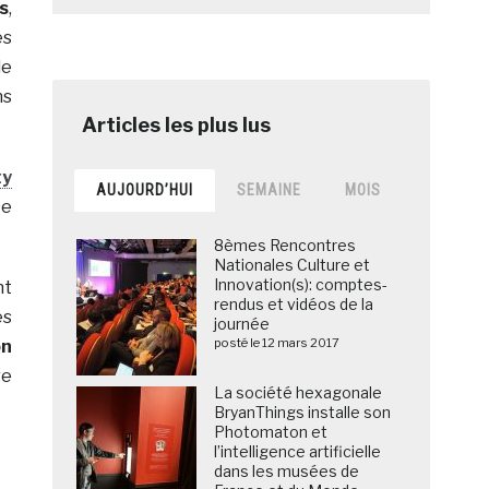
s
,
es
de
ns
ty
AUJOURD’HUI
SEMAINE
MOIS
De
8èmes Rencontres
Nationales Culture et
Innovation(s): comptes-
nt
rendus et vidéos de la
es
journée
posté le 12 mars 2017
on
re
La société hexagonale
BryanThings installe son
Photomaton et
l’intelligence artificielle
dans les musées de