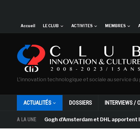
Accueil
LE CLUB
ACTIVITES
MEMBRES
L'innovation technologique et sociale au service du 
ACTUALITÉS
DOSSIERS
INTERVIEWS / 
usée Van Gogh d’Amsterdam et DHL apportent l’art dans l
A LA UNE