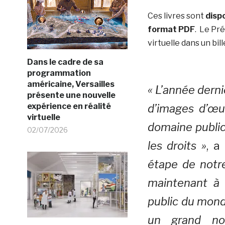
Ces livres sont
disp
format PDF
.
Le Pré
virtuelle dans un bil
Dans le cadre de sa
programmation
américaine, Versailles
« L’année derni
présente une nouvelle
expérience en réalité
d’images d’œuv
virtuelle
domaine public
02/07/2026
les droits »
, a
étape de notr
maintenant à 
public du mond
un grand nom