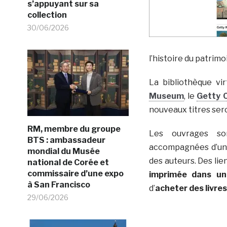
s’appuyant sur sa
collection
30/06/2026
l’histoire du patrimo
La bibliothèque vi
Museum
, le
Getty C
nouveaux titres sero
RM, membre du groupe
Les ouvrages s
BTS : ambassadeur
accompagnées d’une 
mondial du Musée
des auteurs. Des li
national de Corée et
commissaire d’une expo
imprimée dans une
à San Francisco
d’
acheter des livres
29/06/2026