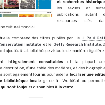
et recherches historique
les revues et autr
publications, autant 
ressources clés da
ine culturel mondial.
rtuelle comprend des titres publiés par le
J. Paul Get
onservation Institute
et le
Getty Research Institute
. 
nt ajoutés à la bibliothèque virtuelle de manière régulière.
ont
intégralement consultables
et la plupart so
description, d’une table des matières, et des biographi
ens sont également fournis pour aider à
localiser une éditi
 bibliothèque locale
gr ce à WorldCat ou permett
 qui sont toujours disponibles à la vente
.