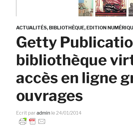
ACTUALITÉS
BIBLIOTHÈQUE
EDITION NUMÉRIQ
Getty Publicati
bibliothèque virt
accès en ligne g
ouvrages
Ecrit par
admin
le
24/01/2014