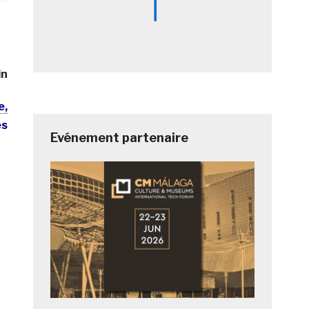
in
e,
es
Evénement partenaire