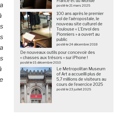
France et du Monde
a
posté le 21 mars 2025
100 ans après le premier
 à
vol de l’aéropostale, le
nouveau site culturel de
s
Toulouse « L’Envol des
Pionniers » a ouvert au
s
public
posté le 24 décembre 2018
a
De nouveaux outils pour concevoir des
s
« chasses aux trésors » sur iPhone !
posté le 15 décembre 2010
 à
Le Metropolitan Museum
of Art a accueilli plus de
e
5,7 millions de visiteurs au
cours de l’exercice 2025
posté le 23 juillet 2025