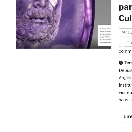
par
Cul
ACTU
Op
comme
Temp
Depuis
Angele
Institu
visiteu
nous a
Lir