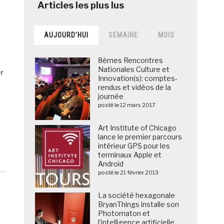
AUJOURD’HUI
SEMAINE
MOIS
8èmes Rencontres
Nationales Culture et
er
Innovation(s): comptes-
rendus et vidéos de la
journée
posté le 12 mars 2017
Art Institute of Chicago
lance le premier parcours
intérieur GPS pour les
terminaux Apple et
Android
posté le 21 février 2013
La société hexagonale
BryanThings installe son
Photomaton et
l’intelligence artificielle