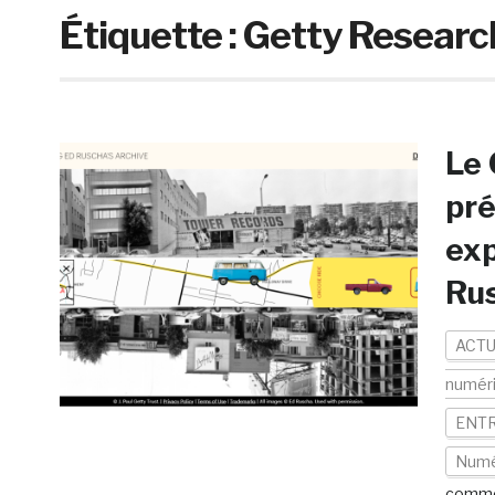
Étiquette :
Getty Research
Le 
pré
exp
Rus
ACTU
numér
ENTR
Numé
comme