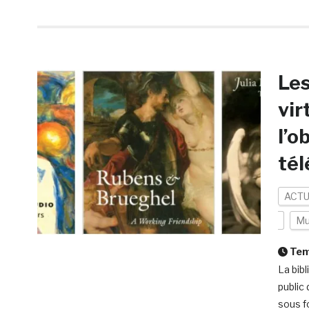
Les
vir
l’o
tél
ACTU
Mu
Temp
La bib
public 
sous f