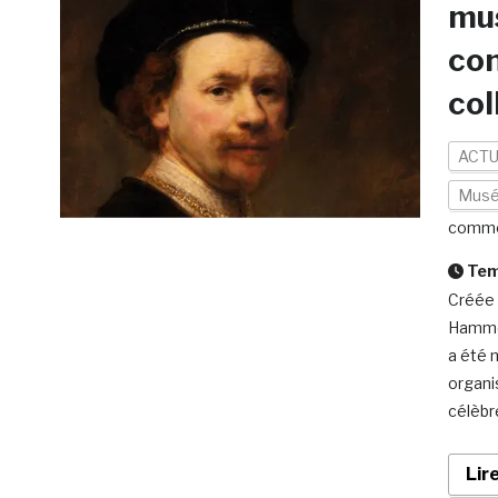
mus
con
col
ACTU
Mus
comme
Temp
Créée 
Hammer
a été 
organi
célèbre
Lir