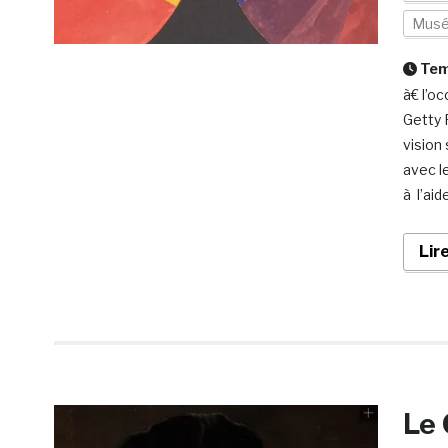
Mus
Temp
à€ l’o
Getty 
vision
avec l
à l’aid
Lir
Le 