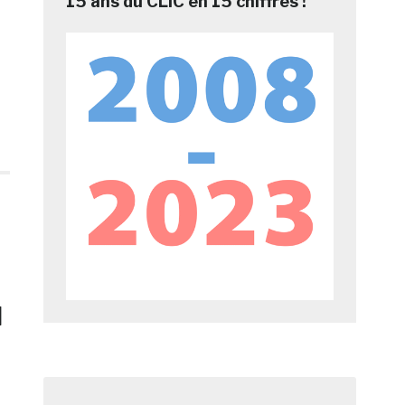
15 ans du CLIC en 15 chiffres !
l