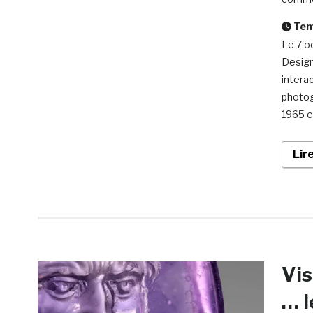
Temp
Le 7 o
Design
interac
photog
1965 e
Lir
Vis
… l