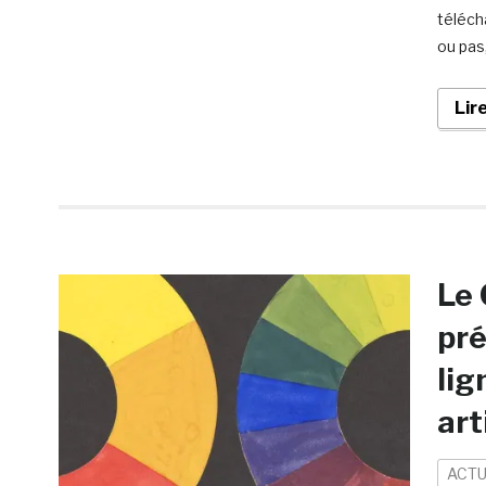
téléch
ou pas,
Lir
Le 
pré
lig
art
ACTU