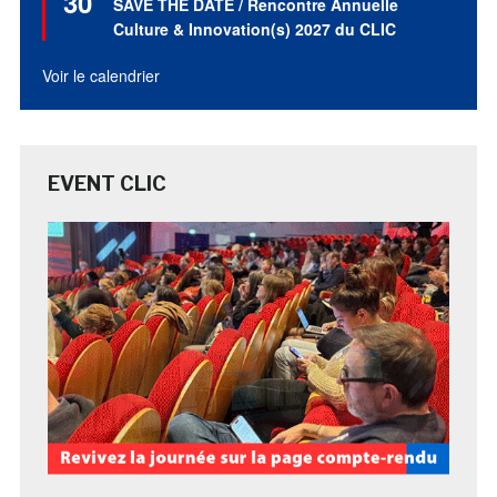
30
SAVE THE DATE / Rencontre Annuelle
avant
Culture & Innovation(s) 2027 du CLIC
Voir le calendrier
EVENT CLIC