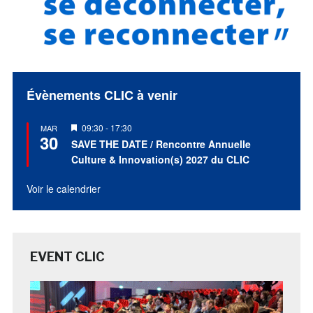
Évènements CLIC à venir
Mis
09:30
-
17:30
MAR
30
en
SAVE THE DATE / Rencontre Annuelle
avant
Culture & Innovation(s) 2027 du CLIC
Voir le calendrier
EVENT CLIC