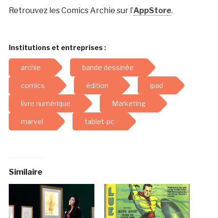
Retrouvez les Comics Archie sur l’
AppStore
.
Institutions et entreprises :
archie
bande dessinée
comics
édition
ipad
livre numérique
Marketing
marvel
tablet-pc
Similaire