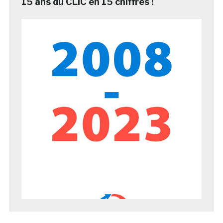
15 ans du CLIC en 15 chiffres !