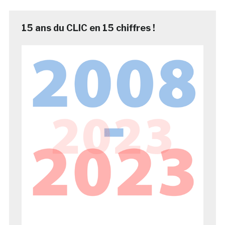
15 ans du CLIC en 15 chiffres !