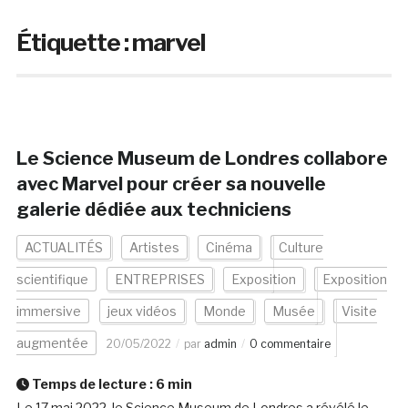
Étiquette :
marvel
Le Science Museum de Londres collabore
avec Marvel pour créer sa nouvelle
galerie dédiée aux techniciens
ACTUALITÉS
Artistes
Cinéma
Culture
scientifique
ENTREPRISES
Exposition
Exposition
immersive
jeux vidéos
Monde
Musée
Visite
augmentée
20/05/2022
par
admin
0 commentaire
Temps de lecture :
6
min
Le 17 mai 2022, le Science Museum de Londres a révélé le