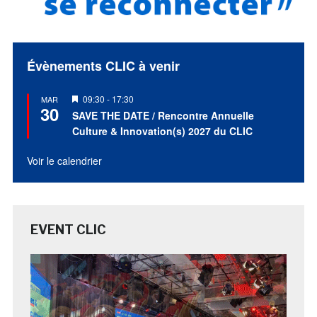
Évènements CLIC à venir
Mis
09:30
-
17:30
MAR
30
en
SAVE THE DATE / Rencontre Annuelle
avant
Culture & Innovation(s) 2027 du CLIC
Voir le calendrier
EVENT CLIC