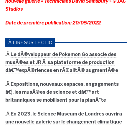
nouvelle galerie « Technicians David Sainsbury » © JAC
Studios
Date de première publication: 20/05/2022
À LIRE SUR LE CLIC
.Â
Le dÃ©veloppeur de Pokemon Go associe des
musÃ©es et JR Ã sa plateforme de production
dâ€™expÃ©riences en rÃ©alitÃ© augmentÃ©e
.Â
Expositions, nouveaux espaces, engagements
â€¦. les musÃ©es de science et dâ€™art
britanniques se mobilisent pour la planÃ¨te
.Â
En 2023, le Science Museum de Londres ouvrira
une nouvelle galerie sur le changement climatique