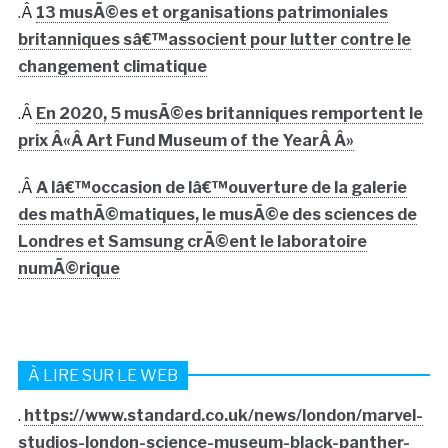
.Â
13 musÃ©es et organisations patrimoniales
britanniques sâ€™associent pour lutter contre le
changement climatique
.Â
En 2020, 5 musÃ©es britanniques remportent le
prix Â«Â Art Fund Museum of the YearÂ Â»
.Â
A lâ€™occasion de lâ€™ouverture de la galerie
des mathÃ©matiques, le musÃ©e des sciences de
Londres et Samsung crÃ©ent le laboratoire
numÃ©rique
À LIRE SUR LE WEB
.
https://www.standard.co.uk/news/london/marvel-
studios-london-science-museum-black-panther-