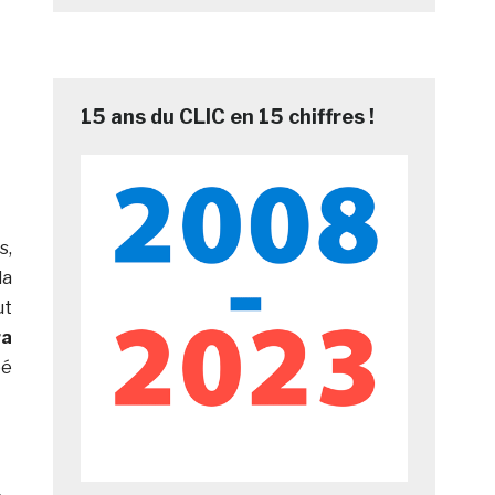
15 ans du CLIC en 15 chiffres !
s,
la
ut
ra
pé