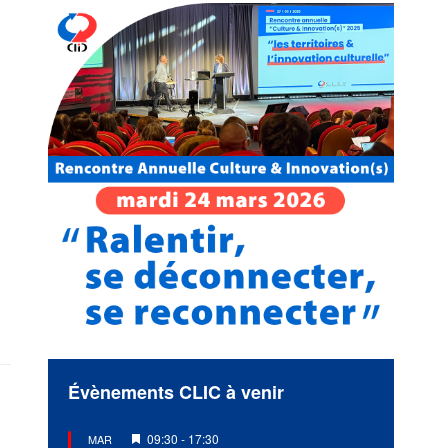
Évènements CLIC à venir
Mis
09:30
-
17:30
MAR