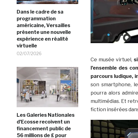
Dans le cadre de sa
programmation
américaine, Versailles
présente une nouvelle
expérience en réalité
virtuelle
02/07/2026
Ce musée virtuel,
s
l’ensemble des con
parcours ludique, i
son smartphone, le 
pourra alors admire
multimédias. Et ret
fiction insérées dans
Les Galeries Nationales
d’Ecosse recoivent un
financement public de
56 millions de £ pour