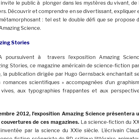
invite le public à plonger dans les mystères du vivant, de 
ers. Découvrir et comprendre en se divertissant, expliquer 
métamorphosant : tel est le double défi que se propose 
n Amazing Science.
zing Stories
A poursuivent à travers l’exposition Amazing Scien
ing Stories, ce magazine américain de science-fiction pa
e, la publication dirigée par Hugo Gernsback enchantait s
« romances scientifiques » accompagnées d’un graphis
 vives, aux typographies frappantes et aux perspectiv
embre 2012, l’exposition Amazing Science présentera 
couvertures de ces magazines.
La science-fiction du X
inventée par la science du XXIe siècle. L’écrivain Clau
ence-fiction, scénariste de BD, critique littéraire, animate