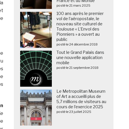
France et du Monde
la
posté le 21 mars 2025
et
100 ans après le premier
de
vol de l’aéropostale, le
nouveau site culturel de
Toulouse « L’Envol des
Pionniers » a ouvert au
public
posté le 24 décembre 2018
Tout le Grand Palais dans
ce
une nouvelle application
ru
mobile
posté le 21 septembre 2018
es
me
es
Le Metropolitan Museum
of Art a accueilli plus de
5,7 millions de visiteurs au
un
cours de l’exercice 2025
posté le 23 juillet 2025
Xe
de
ur