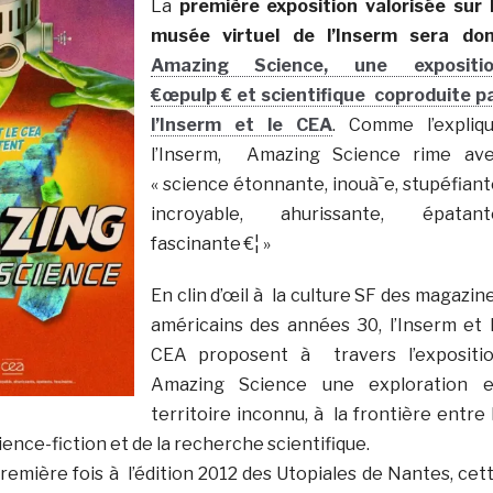
La
première exposition valorisée sur 
musée virtuel de l’Inserm sera do
Amazing Science, une expositi
€œpulp € et scientifique coproduite p
l’Inserm et le CEA
. Comme l’expliq
l’Inserm, Amazing Science rime av
« science étonnante, inouà¯e, stupéfiant
incroyable, ahurissante, épatant
fascinante €¦ »
En clin d’œil à la culture SF des magazin
américains des années 30, l’Inserm et 
CEA proposent à travers l’expositi
Amazing Science une exploration 
territoire inconnu, à la frontière entre 
cience-fiction et de la recherche scientifique.
remière fois à l’édition 2012 des Utopiales de Nantes, cet