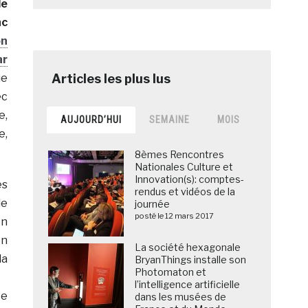
le
nc
on
ar
ue
ec
e,
AUJOURD’HUI
SEMAINE
MOIS
e,
8èmes Rencontres
Nationales Culture et
Innovation(s): comptes-
es
rendus et vidéos de la
le
journée
posté le 12 mars 2017
on
en
La société hexagonale
la
BryanThings installe son
Photomaton et
l’intelligence artificielle
te
dans les musées de