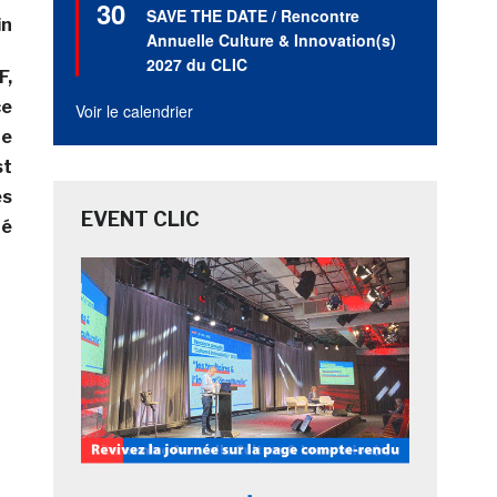
30
en
SAVE THE DATE / Rencontre
in
avant
Annuelle Culture & Innovation(s)
2027 du CLIC
F,
ce
Voir le calendrier
te
st
es
EVENT CLIC
té