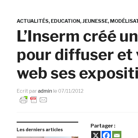
ACTUALITÉS
EDUCATION
JEUNESSE
MODÉLISAT
L’Inserm créé un
pour diffuser et 
web ses exposit
Ecrit par
admin
le
07/11/2012
Partager :
Les derniers articles