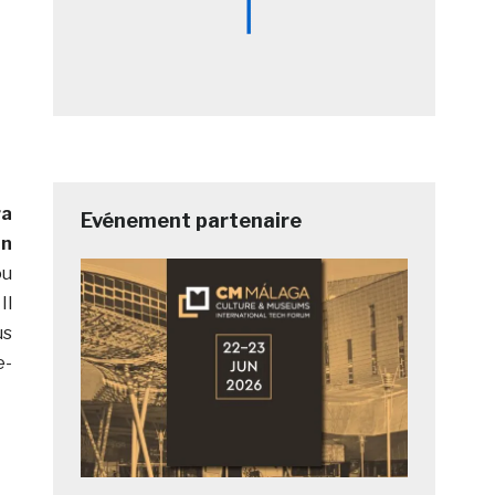
ra
Evénement partenaire
un
ou
Il
us
e-