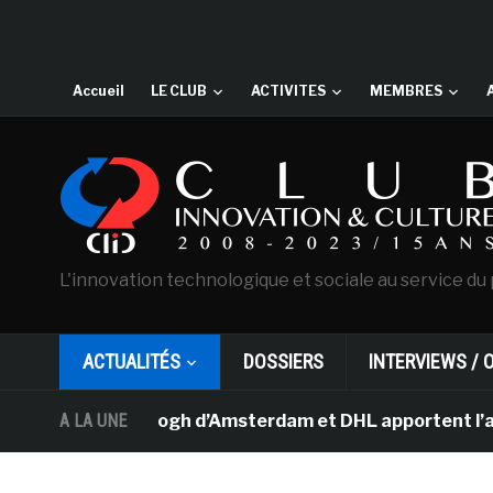
Accueil
LE CLUB
ACTIVITES
MEMBRES
L'innovation technologique et sociale au service du 
ACTUALITÉS
DOSSIERS
INTERVIEWS / 
sée Van Gogh d’Amsterdam et DHL apportent l’art dans le
A LA UNE