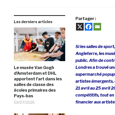
Partager :
Les derniers articles
Si les salles de spor
Angleterre, les mus
public
. Afin de cont
Londres a trouvé une
Le musée Van Gogh
d’Amsterdam et DHL
supermarché popup 
apportent l’art dans les
artistes émergents,
salles de classe des
21 avril au 25 avril 2
écoles primaires des
compétitifs, tout en
Pays-bas
financier aux artist
03/07/2026