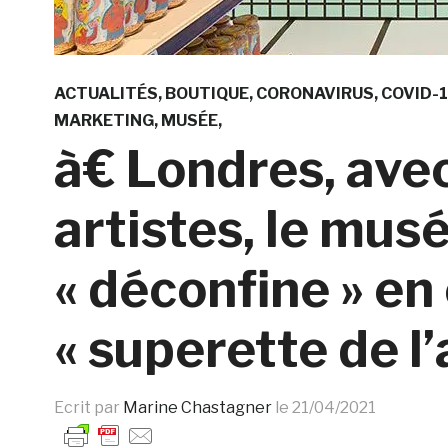
ACTUALITÉS
BOUTIQUE
CORONAVIRUS
COVID-
MARKETING
MUSÉE
à€ Londres, avec
artistes, le mus
« déconfine » en
« superette de l’
Ecrit par
Marine Chastagner
le
21/04/2021