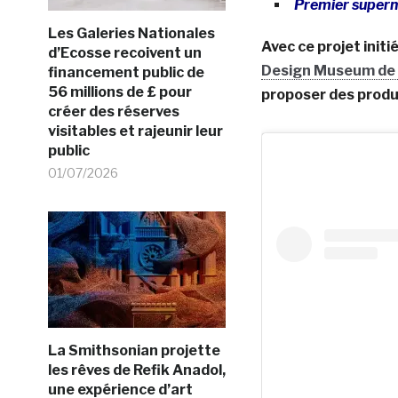
Premier superm
Les Galeries Nationales
Avec ce projet initi
d’Ecosse recoivent un
Design Museum de
financement public de
56 millions de £ pour
proposer des produi
créer des réserves
visitables et rajeunir leur
public
01/07/2026
La Smithsonian projette
les rêves de Refik Anadol,
une expérience d’art