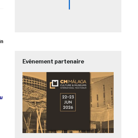
in
Evénement partenaire
u