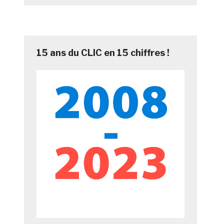
15 ans du CLIC en 15 chiffres !