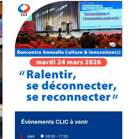
Évènements CLIC à venir
Mis
09:30
-
17:30
MAR