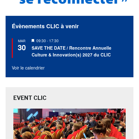
Évènements CLIC à venir
Mis
09:30
-
17:30
MAR
30
en
SAVE THE DATE / Rencontre Annuelle
avant
Culture & Innovation(s) 2027 du CLIC
Voir le calendrier
EVENT CLIC