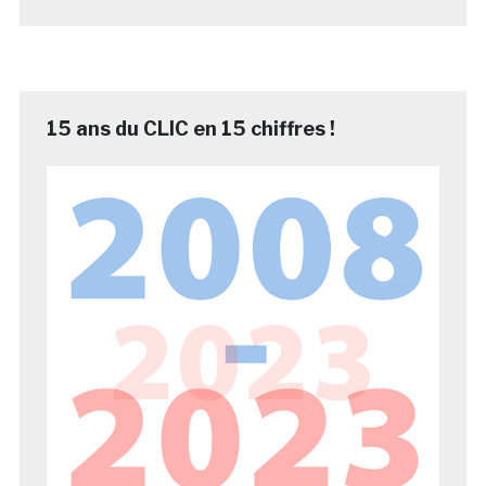
15 ans du CLIC en 15 chiffres !