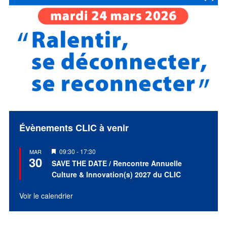
Évènements CLIC à venir
Mis
09:30
-
17:30
MAR
30
en
SAVE THE DATE / Rencontre Annuelle
avant
Culture & Innovation(s) 2027 du CLIC
Voir le calendrier