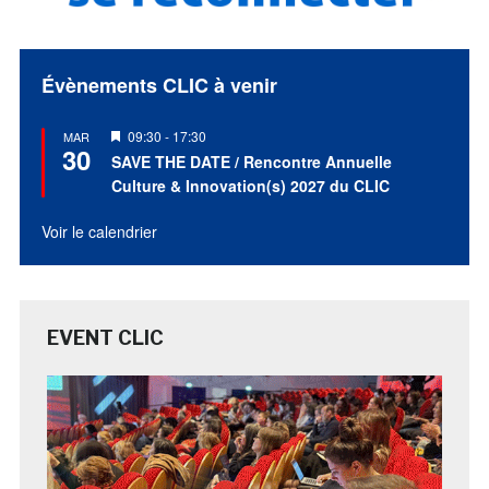
Évènements CLIC à venir
Mis
09:30
-
17:30
MAR
30
en
SAVE THE DATE / Rencontre Annuelle
avant
Culture & Innovation(s) 2027 du CLIC
Voir le calendrier
EVENT CLIC