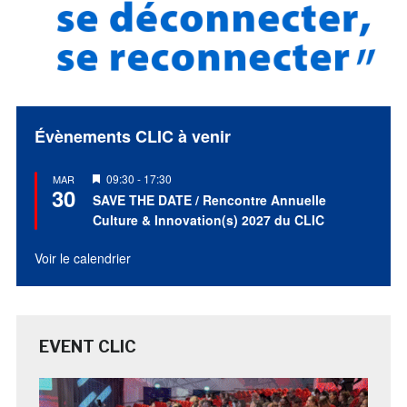
Évènements CLIC à venir
Mis
09:30
-
17:30
MAR
30
en
SAVE THE DATE / Rencontre Annuelle
avant
Culture & Innovation(s) 2027 du CLIC
Voir le calendrier
EVENT CLIC