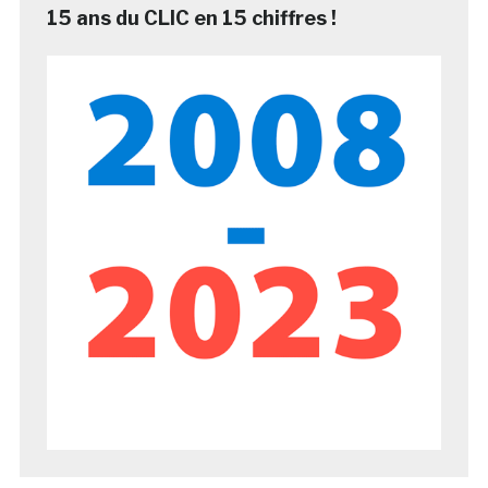
15 ans du CLIC en 15 chiffres !