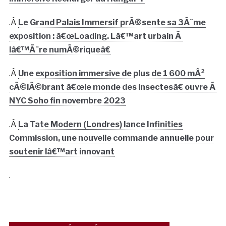
.Â
Le Grand Palais Immersif prÃ©sente sa 3Ã¨me
exposition : â€œLoading. Lâ€™art urbain Ã
lâ€™Ã¨re numÃ©riqueâ€
.Â
Une exposition immersive de plus de 1 600 mÂ²
cÃ©lÃ©brant â€œle monde des insectesâ€ ouvre Ã
NYC Soho fin novembre 2023
.Â
La Tate Modern (Londres) lance Infinities
Commission, une nouvelle commande annuelle pour
soutenir lâ€™art innovant
.