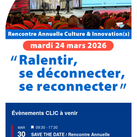
Évènements CLIC à venir
Mis
09:30
-
17:30
MAR
30
en
SAVE THE DATE / Rencontre Annuelle
avant