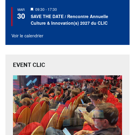
Mis
09:30
-
17:30
MAR
30
en
SAVE THE DATE / Rencontre Annuelle
avant
Culture & Innovation(s) 2027 du CLIC
Voir le calendrier
EVENT CLIC