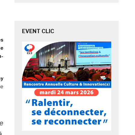
EVENT CLIC
es
ne
n-
ay
le
de
à