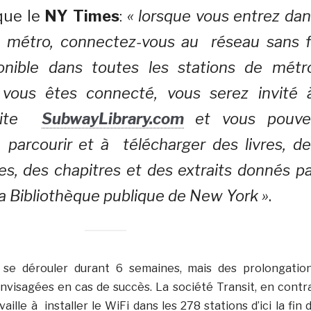
que le
NY Times
:
« lorsque vous entrez da
e métro, connectez-vous au réseau sans fi
onible dans toutes les stations de métro
vous êtes connecté, vous serez invité 
 site
SubwayLibrary.com
et vous pouve
arcourir et à télécharger des livres, de
tes, des chapitres et des extraits donnés p
la Bibliothèque publique de New York »
.
t se dérouler durant 6 semaines, mais des prolongatio
visagées en cas de succès. La société Transit, en contr
aille à installer le WiFi dans les 278 stations d’ici la fin 