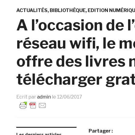
ACTUALITÉS
BIBLIOTHÈQUE
EDITION NUMÉRIQ
A l’occasion de 
réseau wifi, le 
offre des livres
télécharger gra
Ecrit par
admin
le
12/06/2017
Partager :
Les derniers articles