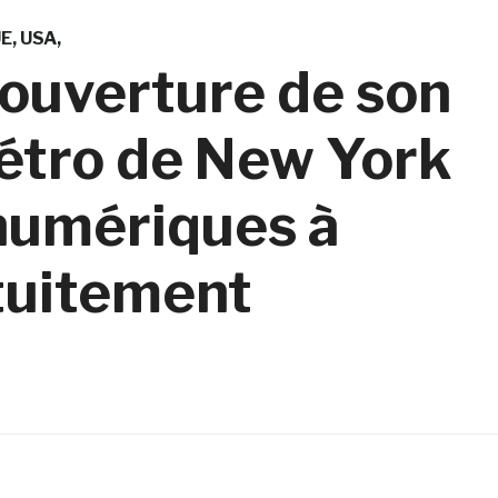
UE
USA
l’ouverture de son
métro de New York
 numériques à
tuitement