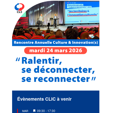
Évènements CLIC à venir
Mis
09:30
-
17:30
MAR