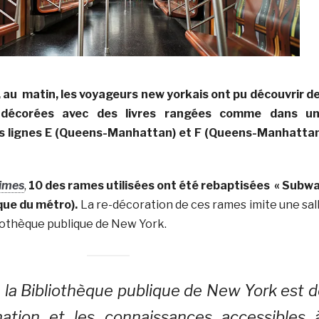
7, au matin, les voyageurs new yorkais ont pu découvrir d
décorées avec des livres rangées comme dans u
les lignes E (Queens-Manhattan) et F (Queens-Manhatta
imes
,
10 des rames utilisées ont été rebaptisées « Subw
èque du métro).
La re-décoration de ces rames imite une sal
liothèque publique de New York.
e la Bibliothèque publique de New York est 
rmation et les connaissances accessibles 