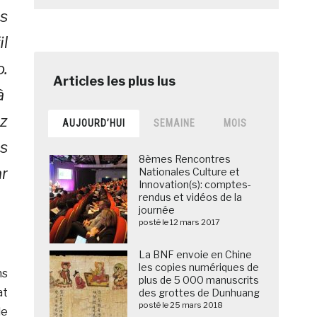
ns
l
.
à
z
AUJOURD’HUI
SEMAINE
MOIS
s
8èmes Rencontres
ar
Nationales Culture et
Innovation(s): comptes-
rendus et vidéos de la
journée
posté le 12 mars 2017
La BNF envoie en Chine
les copies numériques de
ns
plus de 5 000 manuscrits
at
des grottes de Dunhuang
posté le 25 mars 2018
de