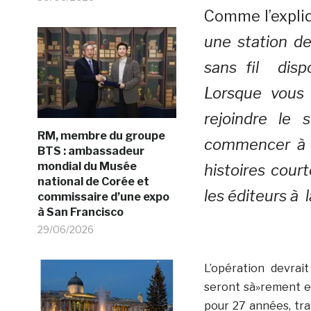
Comme l’expli
une station d
sans fil disp
Lorsque vous 
rejoindre le
RM, membre du groupe
commencer à p
BTS : ambassadeur
mondial du Musée
histoires cour
national de Corée et
les éditeurs à 
commissaire d’une expo
à San Francisco
29/06/2026
L’opération devrai
seront sà»rement en
pour 27 années, trav