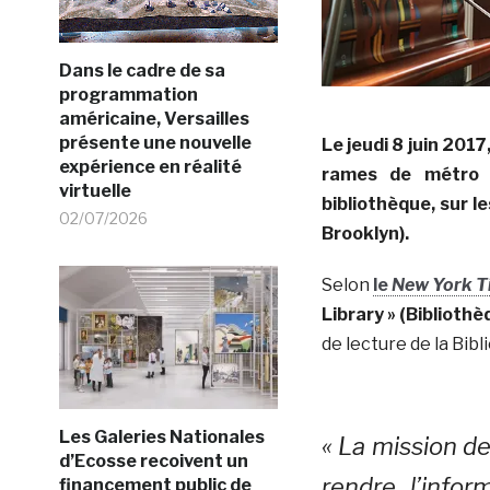
Dans le cadre de sa
programmation
américaine, Versailles
présente une nouvelle
Le jeudi 8 juin 201
expérience en réalité
rames de métro 
virtuelle
bibliothèque, sur 
02/07/2026
Brooklyn).
Selon
le
New York T
Library » (Biblioth
de lecture de la Bib
Les Galeries Nationales
« La mission d
d’Ecosse recoivent un
rendre l’info
financement public de