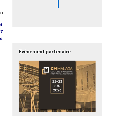
in
 à
17
nt
Evénement partenaire