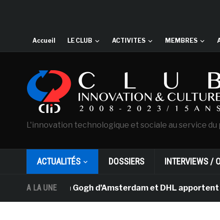
Accueil
LE CLUB
ACTIVITES
MEMBRES
L'innovation technologique et sociale au service du 
ACTUALITÉS
DOSSIERS
INTERVIEWS / 
usée Van Gogh d’Amsterdam et DHL apportent l’art dans l
A LA UNE