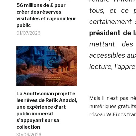
56 millions de £ pour
tous, et ce 
créer des réserves
visitables et rajeunir leur
certainement 
public
président de 
01/07/2026
mettant des m
accessibles au
lecture, l’appre
La Smithsonian projette
Mais il n’est pas n
les rêves de Refik Anadol,
numériques gratuits 
une expérience d’art
public immersif
réseau WiFi des tran
s’appuyant sur sa
collection
30/06/2026