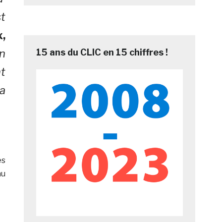
t
,
n
15 ans du CLIC en 15 chiffres !
t
a
es
au