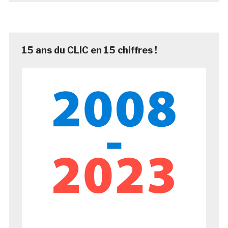
15 ans du CLIC en 15 chiffres !