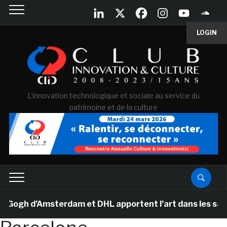
LOGIN
L'innovation technologique et sociale au service du
patrimoine et de la culture
gh d’Amsterdam et DHL apportent l’art dans les salles d