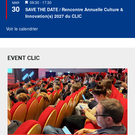
Mis
09:30
-
17:30
MAR
30
en
SAVE THE DATE / Rencontre Annuelle Culture &
avant
Innovation(s) 2027 du CLIC
Voir le calendrier
EVENT CLIC