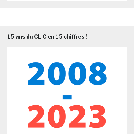
15 ans du CLIC en 15 chiffres !