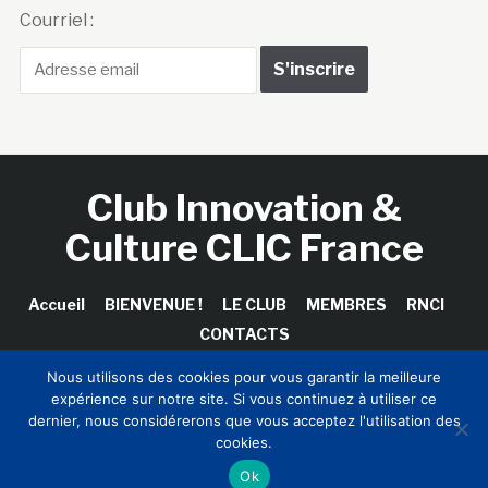
Courriel :
Club Innovation &
Culture CLIC France
Accueil
BIENVENUE !
LE CLUB
MEMBRES
RNCI
CONTACTS
Nous utilisons des cookies pour vous garantir la meilleure
expérience sur notre site. Si vous continuez à utiliser ce
dernier, nous considérerons que vous acceptez l'utilisation des
Copyright © 2026 Club Innovation & Culture CLIC France /
cookies.
Sinapses Conseils
Ok