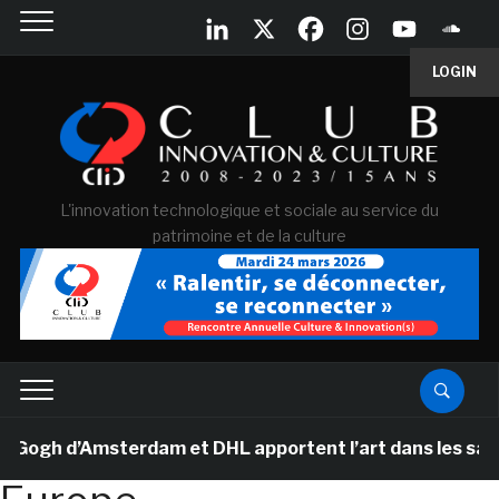
LOGIN
L'innovation technologique et sociale au service du
patrimoine et de la culture
gh d’Amsterdam et DHL apportent l’art dans les salles d