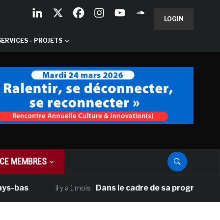
LOGIN
SERVICES – PROJETS
CE MEMBRES
as
Dans le cadre de sa programmation amé
il y a 1 mois