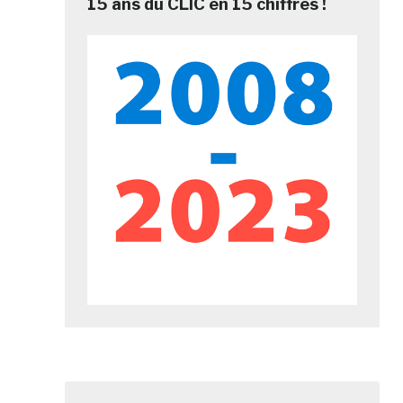
15 ans du CLIC en 15 chiffres !