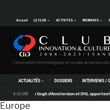
Accueil
LE CLUB
ACTIVITES
MEMBRES
L'innovation technologique et sociale au service du 
ACTUALITÉS
DOSSIERS
INTERVIEWS / 
Le musée Van Gogh d’Amsterdam et DHL apportent l’art da
A LA UNE
Europe