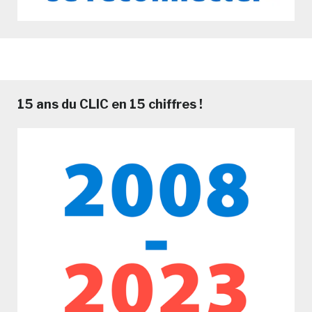
15 ans du CLIC en 15 chiffres !