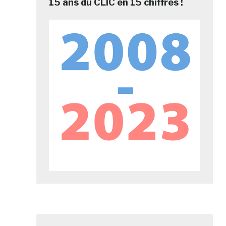
15 ans du CLIC en 15 chiffres !