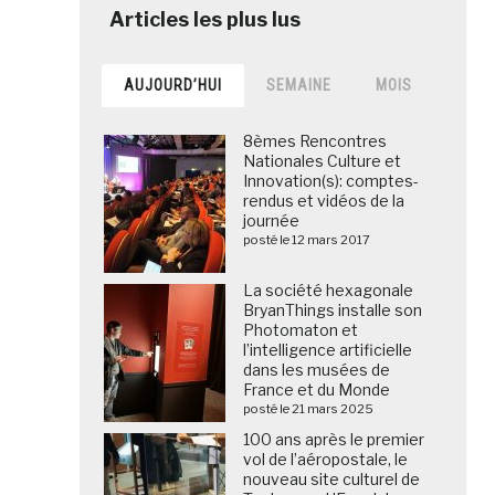
AUJOURD’HUI
SEMAINE
MOIS
8èmes Rencontres
Nationales Culture et
Innovation(s): comptes-
rendus et vidéos de la
journée
posté le 12 mars 2017
La société hexagonale
BryanThings installe son
Photomaton et
l’intelligence artificielle
dans les musées de
France et du Monde
posté le 21 mars 2025
100 ans après le premier
vol de l’aéropostale, le
nouveau site culturel de