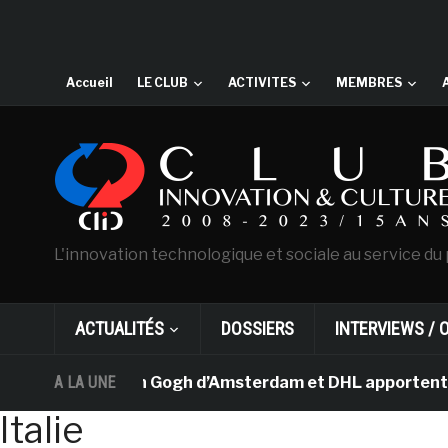
Accueil
LE CLUB
ACTIVITES
MEMBRES
L'innovation technologique et sociale au service du 
ACTUALITÉS
DOSSIERS
INTERVIEWS / 
Le musée Van Gogh d’Amsterdam et DHL apportent l’art da
A LA UNE
Italie