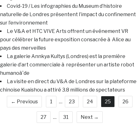
Covid-19 / Les infographies du Museum d’histoire
naturelle de Londres présentent l’impact du confinement
sur l’environnement
Le V&A et HTC VIVE Arts offrent un événement VR
pour célébrer la future exposition consacrée à Alice au
pays des merveilles
La galerie Annkya Kultys (Londres) est la première
galerie d’art commerciale à représenter un artiste robot
humanoà¯de
La visite en direct du V&A de Londres sur la plateforme
chinoise Kuaishou a attiré 3.8 millions de spectateurs
← Previous
1
…
23
24
25
26
27
…
31
Next →