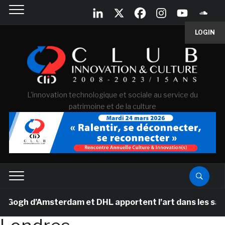
LOGIN
L'innovation technologique et sociale au service du
patrimoine et de la culture
gh d’Amsterdam et DHL apportent l’art dans les salles d