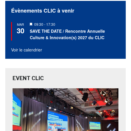
Évènements CLIC à venir
Mis
09:30
-
17:30
MAR
30
en
SAVE THE DATE / Rencontre Annuelle
avant
Culture & Innovation(s) 2027 du CLIC
Voir le calendrier
EVENT CLIC