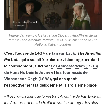
Image: Jan van Eyck, Portrait de Giovanni Arnolfini et de sa
femme (The Arnolfini Portrait), 1434, huile sur chêne © The
National Gallery, Londres
C’est l’œuvre de 1434 de
Jan van Eyck,
The Arnolfini
Portrait,
qui a suscité le plus de visionnage pendant
le confinement, suivi par
Les Ambassadeurs
(1533)
de Hans Holbein le Jeune
et
les
Tournesols
de
Vincent van Gogh (1888)
, qui occupent
respectivement la deuxième et la troisième place.
« Il est révélateur que le Portrait Arnolfini de Van Eyck et
les Ambassadeurs de Holbein sont les images les plus