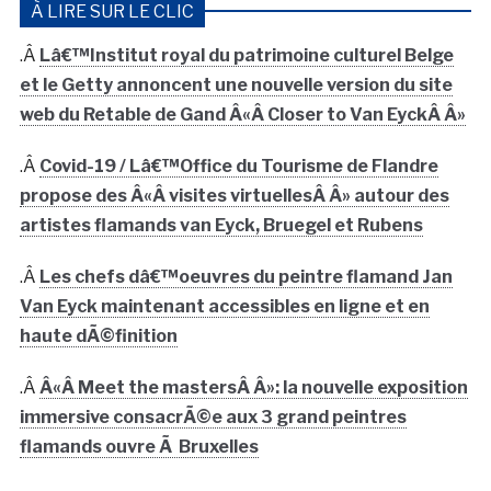
À LIRE SUR LE CLIC
.Â
Lâ€™Institut royal du patrimoine culturel Belge
et le Getty annoncent une nouvelle version du site
web du Retable de Gand Â«Â Closer to Van EyckÂ Â»
.Â
Covid-19 / Lâ€™Office du Tourisme de Flandre
propose des Â«Â visites virtuellesÂ Â» autour des
artistes flamands van Eyck, Bruegel et Rubens
.Â
Les chefs dâ€™oeuvres du peintre flamand Jan
Van Eyck maintenant accessibles en ligne et en
haute dÃ©finition
.Â
Â«Â Meet the mastersÂ Â»: la nouvelle exposition
immersive consacrÃ©e aux 3 grand peintres
flamands ouvre Ã Bruxelles