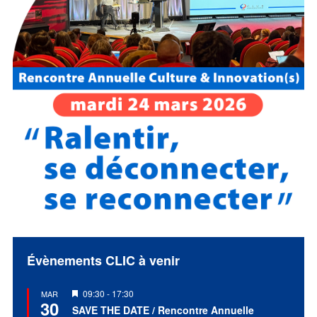
Évènements CLIC à venir
Mis
09:30
-
17:30
MAR
30
en
SAVE THE DATE / Rencontre Annuelle
avant