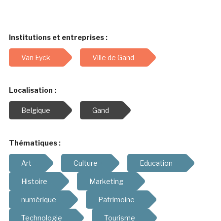
Institutions et entreprises :
Van Eyck
Ville de Gand
Localisation :
Belgique
Gand
Thématiques :
Art
Culture
Education
Histoire
Marketing
numérique
Patrimoine
Technologie
Tourisme