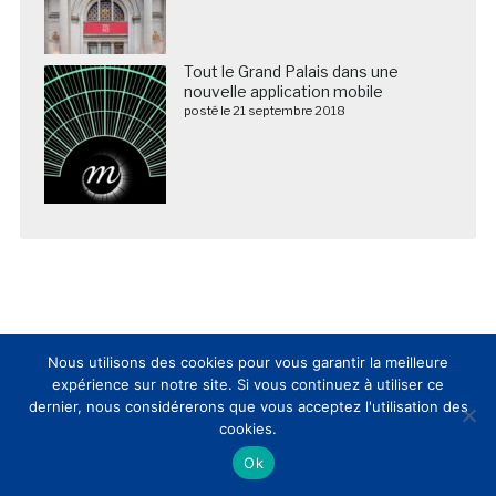
Tout le Grand Palais dans une
nouvelle application mobile
posté le 21 septembre 2018
Nous utilisons des cookies pour vous garantir la meilleure
expérience sur notre site. Si vous continuez à utiliser ce
dernier, nous considérerons que vous acceptez l'utilisation des
Nous suivre sur les réseaux sociaux
cookies.
Ok