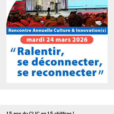
15 ans du CLIC en 15 chiffres !