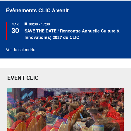
Évènements CLIC à venir
Mis
09:30
-
17:30
MAR
30
en
SAVE THE DATE / Rencontre Annuelle Culture &
avant
Innovation(s) 2027 du CLIC
Voir le calendrier
EVENT CLIC