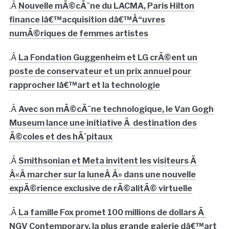
.Â
Nouvelle mÃ©cÃ¨ne du LACMA, Paris Hilton
finance lâ€™acquisition dâ€™Å“uvres
numÃ©riques de femmes artistes
.Â
La Fondation Guggenheim et LG crÃ©ent un
poste de conservateur et un prix annuel pour
rapprocher lâ€™art et la technologie
.Â
Avec son mÃ©cÃ¨ne technologique, le Van Gogh
Museum lance une initiative Ã destination des
Ã©coles et des hÃ´pitaux
.Â
Smithsonian et Meta invitent les visiteurs Ã
Â«Â marcher sur la luneÂ Â» dans une nouvelle
expÃ©rience exclusive de rÃ©alitÃ© virtuelle
.Â
La famille Fox promet 100 millions de dollars Ã
NGV Contemporary, la plus grande galerie dâ€™art