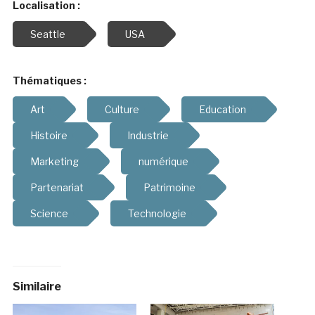
Localisation :
Seattle
USA
Thématiques :
Art
Culture
Education
Histoire
Industrie
Marketing
numérique
Partenariat
Patrimoine
Science
Technologie
Similaire