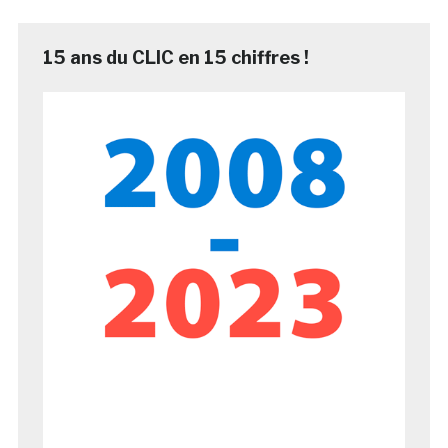
15 ans du CLIC en 15 chiffres !