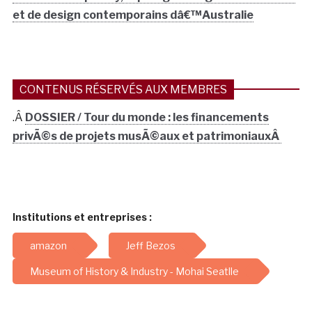
et de design contemporains dâ€™Australie
CONTENUS RÉSERVÉS AUX MEMBRES
.Â
DOSSIER / Tour du monde : les financements
privÃ©s de projets musÃ©aux et patrimoniauxÂ
Institutions et entreprises :
amazon
Jeff Bezos
Museum of History & Industry - Mohai Seatlle