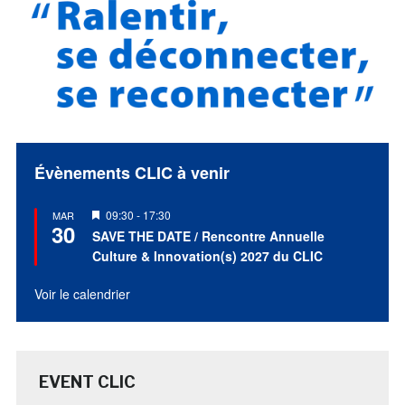
Évènements CLIC à venir
Mis
09:30
-
17:30
MAR
30
en
SAVE THE DATE / Rencontre Annuelle
avant
Culture & Innovation(s) 2027 du CLIC
Voir le calendrier
EVENT CLIC