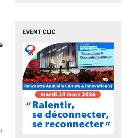
EVENT CLIC
e
à
a