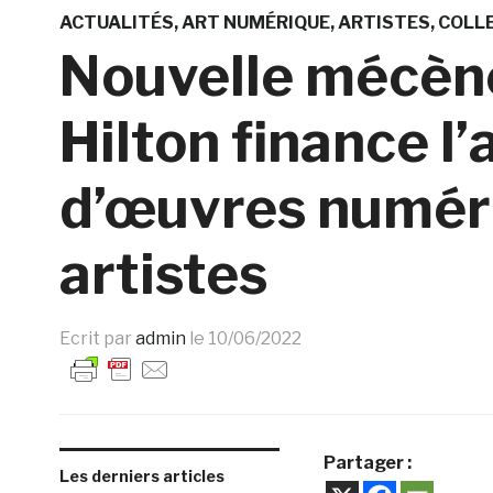
ACTUALITÉS
ART NUMÉRIQUE
ARTISTES
COLL
Nouvelle mécèn
Hilton finance l’
d’œuvres numér
artistes
Ecrit par
admin
le
10/06/2022
Partager :
Les derniers articles