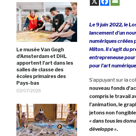
Le 9 juin 2022, le 
lancement d’un nouve
numériques créées pa
Hilton. Il s’agit du 
Le musée Van Gogh
d’Amsterdam et DHL
entrepreneuse pour 
apportent l’art dans les
pour l’art numérique
salles de classe des
écoles primaires des
S’appuyant sur la co
Pays-bas
nouveau fonds d’acq
03/07/2026
compris le travail av
l’animation, le grap
jetons non fongibles
« dans tous les dom
développe »
.