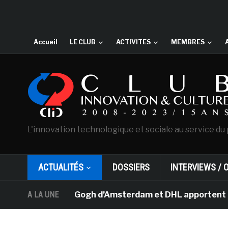
Accueil
LE CLUB
ACTIVITES
MEMBRES
L'innovation technologique et sociale au service du 
ACTUALITÉS
DOSSIERS
INTERVIEWS / 
musée Van Gogh d’Amsterdam et DHL apportent l’art dans 
A LA UNE