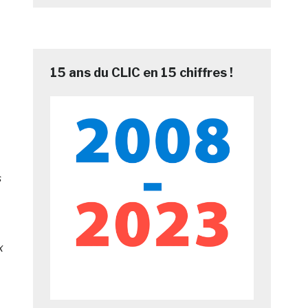
15 ans du CLIC en 15 chiffres !
s
x