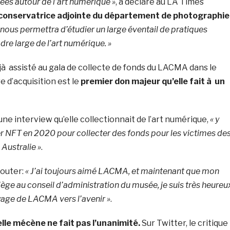
dées autour de l’art numérique »
, a déclaré au LA Times
conservatrice adjointe du département de photographie
a nous permettra d’étudier un large éventail de pratiques
dre large de l’art numérique. »
éjà assisté au gala de collecte de fonds du LACMA dans le
ve d’acquisition est le
premier don majeur qu’elle fait à un
une interview qu’elle collectionnait de l’art numérique,
« y
 NFT en 2020 pour collecter des fonds pour les victimes de
 Australie »
.
jouter:
« J’ai toujours aimé LACMA, et maintenant que mon
ège au conseil d’administration du musée, je suis très heureu
oyage de LACMA vers l’avenir »
.
elle mécène ne fait pas l’unanimité.
Sur Twitter, le critique