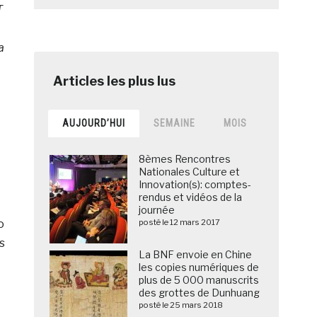
T
a
AUJOURD’HUI
SEMAINE
MOIS
8èmes Rencontres
Nationales Culture et
Innovation(s): comptes-
rendus et vidéos de la
journée
o
posté le 12 mars 2017
s
La BNF envoie en Chine
les copies numériques de
plus de 5 000 manuscrits
des grottes de Dunhuang
posté le 25 mars 2018