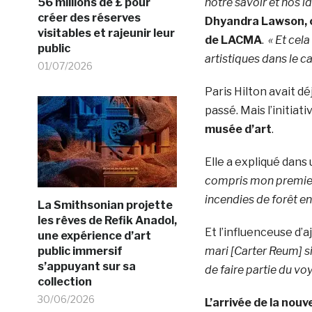
56 millions de £ pour
notre savoir et nos i
créer des réserves
Dhyandra Lawson, 
visitables et rajeunir leur
de LACMA
.
« Et cel
public
artistiques dans le ca
01/07/2026
Paris Hilton avait d
passé. Mais l’initiati
musée d’art
.
Elle a expliqué dans 
compris mon premier
incendies de forêt en
La Smithsonian projette
les rêves de Refik Anadol,
Et l’influenceuse d’a
une expérience d’art
public immersif
mari [Carter Reum] si
s’appuyant sur sa
de faire partie du v
collection
30/06/2026
L’arrivée de la nouv