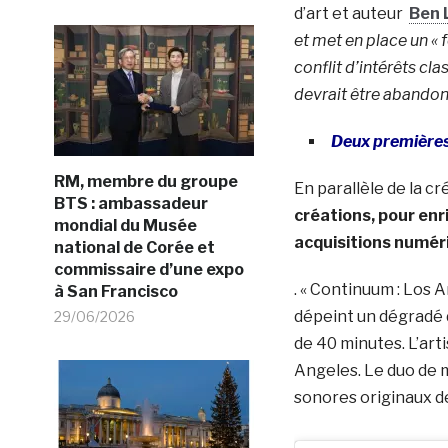
d’art et auteur
Ben 
et met en place un « 
conflit d’intérêts cl
devrait être abandon
Deux première
RM, membre du groupe
En parallèle de la c
BTS : ambassadeur
créations, pour enr
mondial du Musée
acquisitions numér
national de Corée et
commissaire d’une expo
. « Continuum : Los 
à San Francisco
dépeint un dégradé d
29/06/2026
de 40 minutes. L’art
Angeles. Le duo de 
sonores originaux de