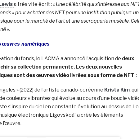
Lewis
a très vite écrit :
« Une célébrité qui s’intéresse aux NF
fonds » pour acheter des NFT pour une institution publique: un
assique pour le marché de l’art et une escroquerie muséale. Cel
né »
.
s œuvres numériques
réation du fonds, le LACMA a annoncé l’acquisition de
deux
ichir sa collection permanente. Les deux nouvelles
iques sont des œuvres vidéo livrées sous forme de NFT
:
Angeles » (2022) de l’artiste canado-coréenne
Krista Kim
, qui
e couleurs vibrantes qui évolue au cours d’une boucle vidé
iste s’inspire du ciel en constante évolution au-dessus de Lo
musique électronique Ligovskoà¯ a créé les éléments
 l’œuvre.