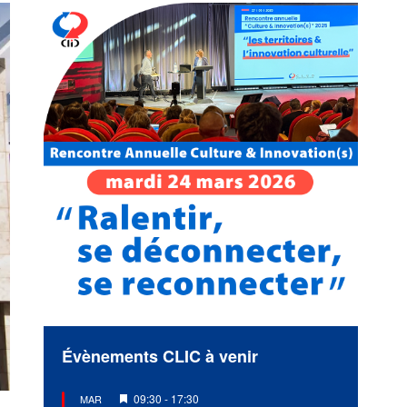
Évènements CLIC à venir
Mis
09:30
-
17:30
MAR