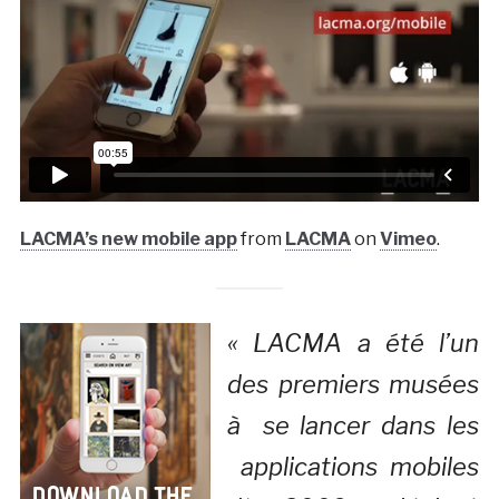
LACMA’s new mobile app
from
LACMA
on
Vimeo
.
« LACMA a été l’un
des premiers musées
à se lancer dans les
applications mobiles