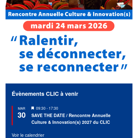
Évènements CLIC à venir
Mis
09:30
-
17:30
MAR
30
en
SAVE THE DATE / Rencontre Annuelle
avant
Culture & Innovation(s) 2027 du CLIC
Voir le calendrier