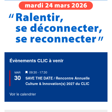
Évènements CLIC à venir
Mis
09:30
-
17:30
MAR
30
en
SAVE THE DATE / Rencontre Annuelle
avant
Culture & Innovation(s) 2027 du CLIC
Voir le calendrier