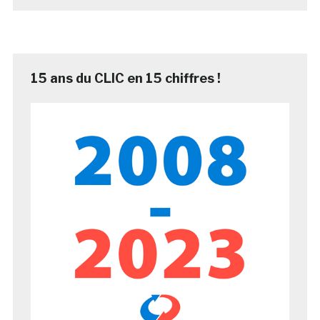
15 ans du CLIC en 15 chiffres !