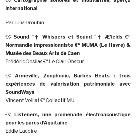
€¢
Cartographie sonores et mouvantes, aperçu
international
Par Julia Drouhin
€¢
Sound ˆ† Whispers et Sound ˆ† Æ’ields €“
Normandie Impressionniste €“ MUMA (Le Havre) &
Musée des Beaux Arts de Caen
Frédéric Deslias €“ Le Clair Obscur
€¢
Armeville, Zoophonic, Barbès Beats : trois
expériences de valorisation patrimoniale avec
SoundWays
Vincent Voillat €“ Collectif MU
€¢
Listeners, une promenade électroacoustique
pour les parcs d’Aquitaine
Eddie Ladoire