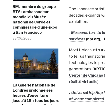
RM, membre du groupe
The Japanese artist’
BTS : ambassadeur
decades, expands wi
mondial du Musée
exhibition.
national de Corée et
commissaire d’une expo
à San Francisco
.
Museums turn to im
29/06/2026
survivors
(npr.org, 1
Most Holocaust survi
to tell us their sto
technologies to pre
generations. (
ARTIC
Center de Chicago f
réalité virtuelle
)
La Galerie nationale de
Londres prolonge ses
.
Universal Hip Hop
heures d’ouverture
of venue completed
jusqu’à 19h tous les jours