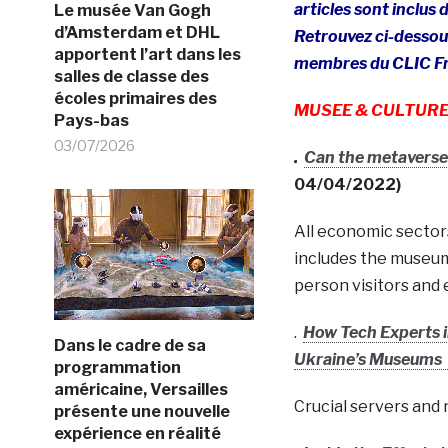
articles sont inclu
Le musée Van Gogh
d’Amsterdam et DHL
Retrouvez ci-dessous
apportent l’art dans les
membres du CLIC Fr
salles de classe des
écoles primaires des
MUSEE & CULTUR
Pays-bas
03/07/2026
.
Can the metaverse s
04/04/2022)
All economic sector
includes the museum 
person visitors and
.
How Tech Experts i
Dans le cadre de sa
Ukraine’s Museums
programmation
américaine, Versailles
Crucial servers and 
présente une nouvelle
expérience en réalité