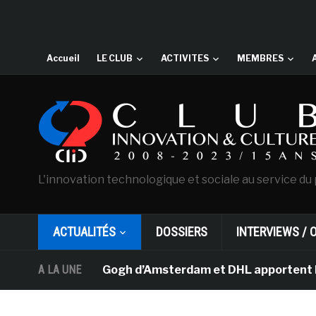
Accueil
LE CLUB
ACTIVITES
MEMBRES
L'innovation technologique et sociale au service du 
ACTUALITÉS
DOSSIERS
INTERVIEWS / 
usée Van Gogh d’Amsterdam et DHL apportent l’art dans 
A LA UNE