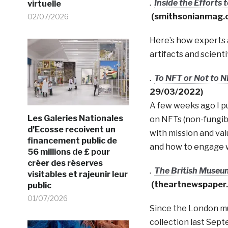
.
Inside the Efforts 
virtuelle
(smithsonianmag.
02/07/2026
Here’s how experts a
artifacts and scient
.
To NFT or Not to 
29/03/2022)
A few weeks ago I pu
Les Galeries Nationales
on NFTs (non-fungib
d’Ecosse recoivent un
with mission and va
financement public de
and how to engage 
56 millions de £ pour
créer des réserves
.
The British Museum
visitables et rajeunir leur
(theartnewspaper
public
01/07/2026
Since the London mu
collection last Sep