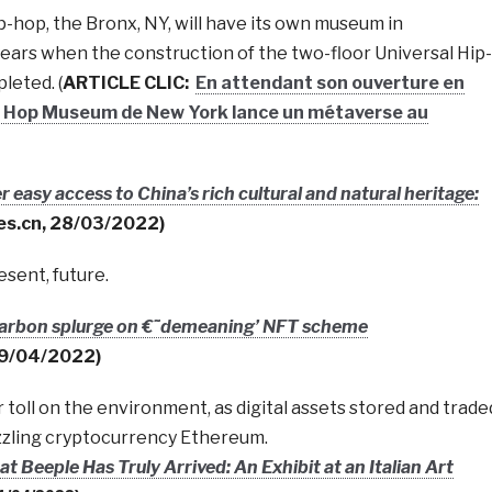
p-hop, the Bronx, NY, will have its own museum in
ears when the construction of the two-floor Universal Hip-
eted. (
ARTICLE CLIC:
En attendant son ouverture en
p Hop Museum de New York lance un métaverse au
 easy access to China’s rich cultural and natural heritage:
es.cn, 28/03/2022)
sent, future.
carbon splurge on €˜demeaning’ NFT scheme
09/04/2022)
r toll on the environment, as digital assets stored and trade
uzzling cryptocurrency Ethereum.
t Beeple Has Truly Arrived: An Exhibit at an Italian Art