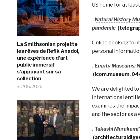
US home for at least
.
Natural History Mu
pandemic
(telegra
Online booking form
La Smithsonian projette
les rêves de Refik Anadol,
personal information
une expérience d’art
public immersif
.
Empty Museums: Ne
s’appuyant sur sa
(icom.museum, 04
collection
30/06/2026
We are delighted to
International entit
examines the impact
and the sector as a 
.
Takashi Murakami’
(architecturaldig