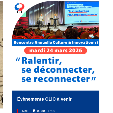
Évènements CLIC à venir
Mis
09:30
-
17:30
MAR