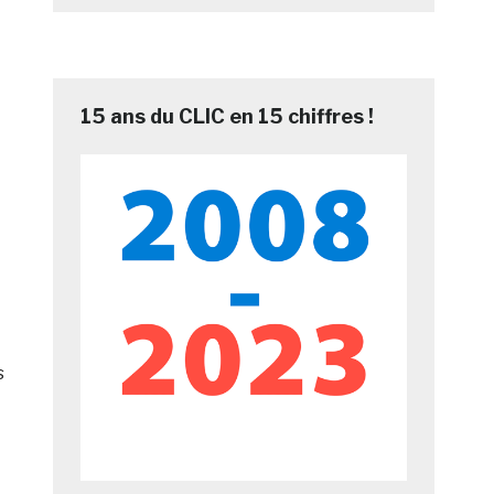
15 ans du CLIC en 15 chiffres !
s