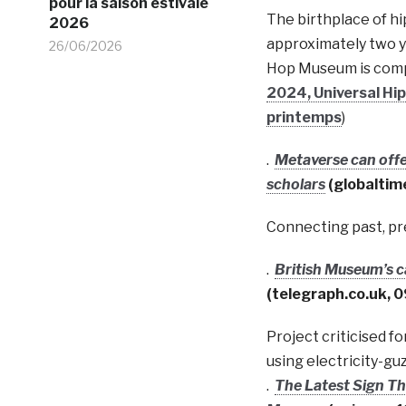
pour la saison estivale
The birthplace of hi
2026
approximately two y
26/06/2026
Hop Museum is compl
2024, Universal Hi
printemps
)
.
Metaverse can offer
scholars
(
globaltim
Connecting past, pre
.
British Museum’s 
(
telegraph.co.uk
, 
Project criticised fo
using electricity-g
.
The Latest Sign Tha