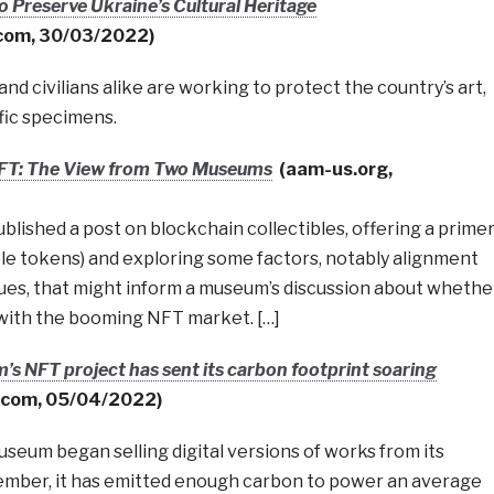
to Preserve Ukraine’s Cultural Heritage
com, 30/03/2022)
nd civilians alike are working to protect the country’s art,
ific specimens.
NFT: The View from Two Museums
(aam-us.org,
blished a post on blockchain collectibles, offering a prime
le tokens) and exploring some factors, notably alignment
lues, that might inform a museum’s discussion about whethe
with the booming NFT market. […]
’s NFT project has sent its carbon footprint soaring
.com, 05/04/2022)
seum began selling digital versions of works from its
tember, it has emitted enough carbon to power an average