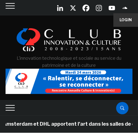
LOGIN
L'innovation technologique et sociale au service du
patrimoine et de la culture
 et DHL apportent l’art dans les salles de classe des é