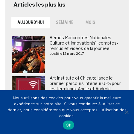
AUJOURD’HUI
SEMAINE
MOIS
8èmes Rencontres Nationales
Culture et Innovation(s): comptes-
rendus et vidéos de la journée
posté le 12 mars 2017
Art Institute of Chicago lance le
premier parcours intérieur GPS pour
les terminaux Apple et Android
posté le 21 février 2013
Nous utilisons des cookies pour vous garantir la meilleure
expérience sur notre site. Si vous continuez à utiliser ce
dernier, nous considérerons que vous acceptez l'utilisation des
cookies.
Fragilisée par la crise du covid-19, la
Galerie des Offices a vendu la
Ok
version NFT d’une peinture de