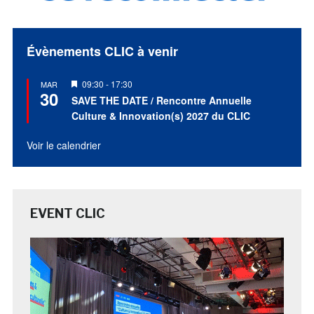
Évènements CLIC à venir
Mis
09:30
-
17:30
MAR
30
en
SAVE THE DATE / Rencontre Annuelle
avant
Culture & Innovation(s) 2027 du CLIC
Voir le calendrier
EVENT CLIC