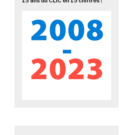
15 ans du CLIC en 15 chiffres !