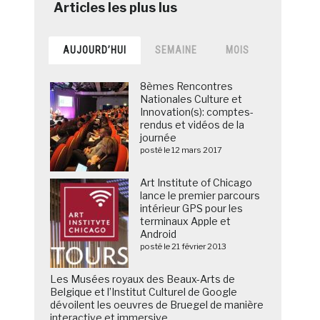
AUJOURD’HUI
SEMAINE
MOIS
8èmes Rencontres
Nationales Culture et
Innovation(s): comptes-
rendus et vidéos de la
journée
posté le 12 mars 2017
Art Institute of Chicago
lance le premier parcours
intérieur GPS pour les
terminaux Apple et
Android
posté le 21 février 2013
Les Musées royaux des Beaux-Arts de
Belgique et l’Institut Culturel de Google
dévoilent les oeuvres de Bruegel de manière
interactive et immersive