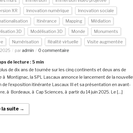
les murs
Immersion
Immersion vidéo projetée
rsion XR
Innovation numérique
Innovation sociale
nationalisation
Itinérance
Mapping
Médiation
lisation 3D
Modélisation 3D
Monde
Monuments
ée
Numérisation
Réalité virtuelle
Visite augmentée
/2025
par
admin
0 commentaire
s de lecture :
5
min
plus de dix ans de tournée sur les cinq continents et deux ans de
e à Montignac, la SPL Lascaux annonce le lancement de la nouvelle
n de l’exposition itinérante Lascaux III et sa présentation en avant-
re, à Bordeaux, à Cap Sciences, à partir du 14 juin 2025. Le […]
e la suite →