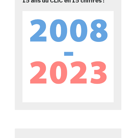
15 ans du CLIC en 15 chiffres !