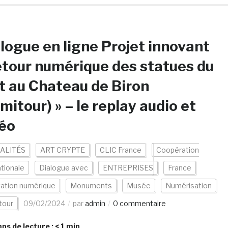
logue en ligne Projet innovant
tour numérique des statues du
 au Chateau de Biron
mitour) » – le replay audio et
éo
ALITÉS
ART CRYPTE
CLIC France
Coopération
ationale
Dialogue avec
ENTREPRISES
France
vation numérique
Monuments
Musée
Numérisation
tour
09/02/2024
par
admin
0 commentaire
s de lecture :
< 1
min