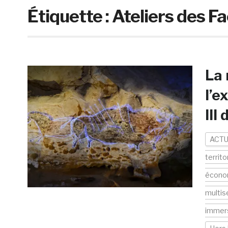
Étiquette :
Ateliers des F
La 
l’e
III
ACTU
territo
écono
multis
immer