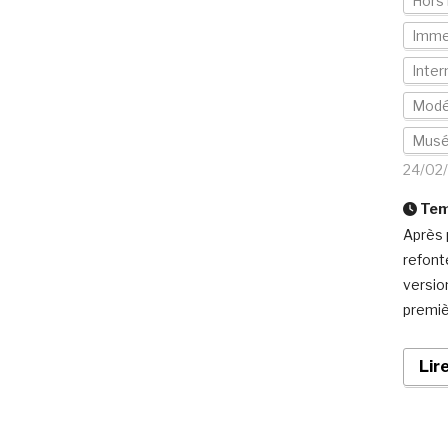
Hors 
Imme
Inter
Modé
Mus
24/02
Temp
Après 
refont
versio
premiè
Lir