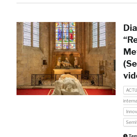
Dia
“Re
Met
(Se
vid
ACTU
intern
Inno
Semi
Temp