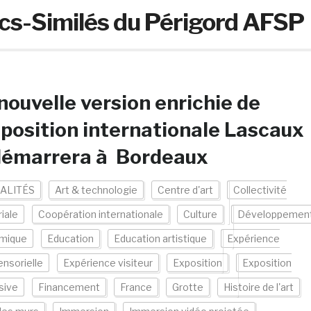
acs-Similés du Périgord AFSP
nouvelle version enrichie de
xposition internationale Lascaux
 démarrera à Bordeaux
ALITÉS
Art & technologie
Centre d'art
Collectivité
riale
Coopération internationale
Culture
Développemen
mique
Education
Education artistique
Expérience
ensorielle
Expérience visiteur
Exposition
Exposition
sive
Financement
France
Grotte
Histoire de l'art