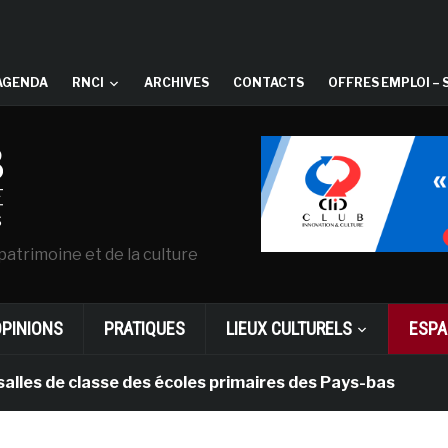
AGENDA
RNCI
ARCHIVES
CONTACTS
OFFRES EMPLOI – 
patrimoine et de la culture
OPINIONS
PRATIQUES
LIEUX CULTURELS
ESPA
de classe des écoles primaires des Pays-bas
il y a 1