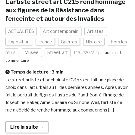
L’artiste street art C215 rend hommage
aux figures de la Résistance dans
l’enceinte et autour des Invalides
ACTUALITÉS
Art contemporain
Artistes
Exposition
France
Guerres
Histoire
Hors les
murs
Musée
Street-art
14/02/2022
par
admin
0
commentaire
Temps de lecture :
3
min
Le street artiste et pochoiriste C215 s’est fait une place de
choix dans l’art urbain au fil des dernières années. Après avoir
fait le portrait de figures illustres du Panthéon, à l’image de
Joséphine Baker, Aimé Césaire ou Simone Weil, l’artiste de
rue a décidé de rendre hommage aux compagnons […]
Lire la suite →