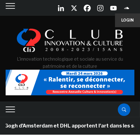
LOGIN
L'innovation technologique et sociale au service du
patrimoine et de la culture
gh d’Amsterdam et DHL apportent l’art dans les salles d