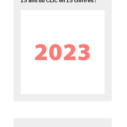
15 ans du CLIC en 15 chiffres !