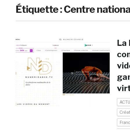
Étiquette :
Centre nationa
La 
com
vid
gam
vir
ACTU
Créa
Fran