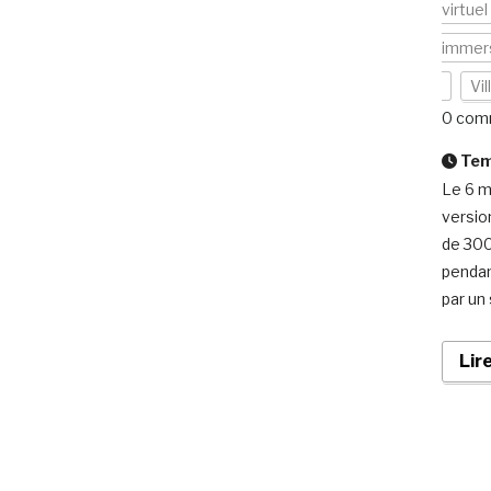
virtuel
immers
Vi
0 com
Temp
Le 6 m
versio
de 300
pendan
par un 
Lir