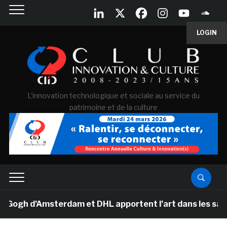
LOGIN
L'innovation technologique et sociale au service du
patrimoine et de la culture
h d’Amsterdam et DHL apportent l’art dans les salles de