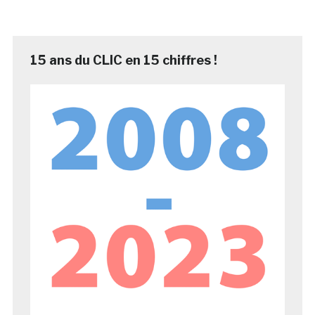
15 ans du CLIC en 15 chiffres !