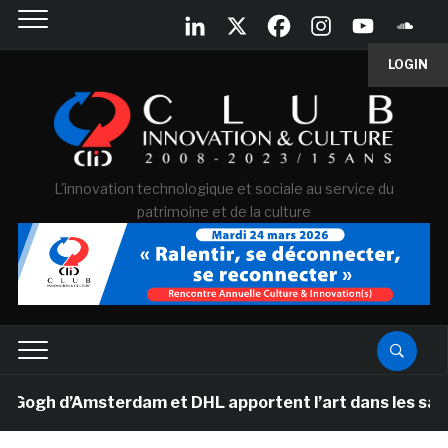
LOGIN
L'innovation technologique et sociale au service du
patrimoine et de la culture
h d’Amsterdam et DHL apportent l’art dans les salles d