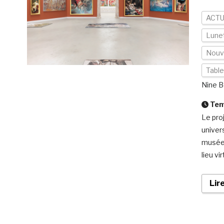
ACTU
Lunet
Nouv
Tabl
Nine B
Temp
Le pro
univer
musée 
lieu vi
Lir