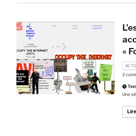
L’e
acc
« F
ACTU
2 com
Temp
Une sé
Lir