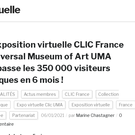
uelle
xposition virtuelle CLIC France
iversal Museum of Art UMA
asse les 350 000 visiteurs
ques en 6 mois !
ALITÉS
Actus membres
CLIC France
Collection
ique
Expo virtuelle Clic UMA
Exposition virtuelle
France
ée
Partenariat
06/01/2021
par
Marine Chastagner
0
ntaire