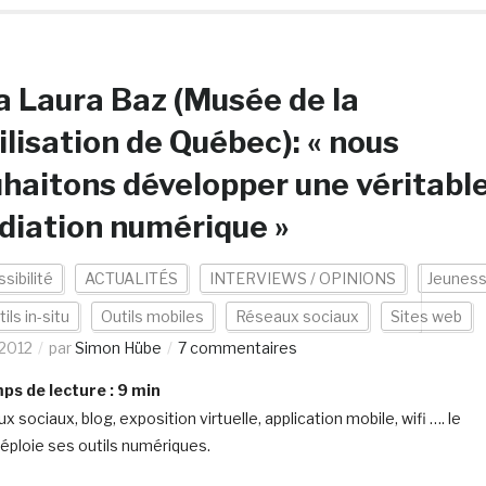
 Laura Baz (Musée de la
ilisation de Québec): « nous
haitons développer une véritabl
iation numérique »
sibilité
ACTUALITÉS
INTERVIEWS / OPINIONS
Jeunes
ils in-situ
Outils mobiles
Réseaux sociaux
Sites web
2012
par
Simon Hübe
7 commentaires
s de lecture :
9
min
 sociaux, blog, exposition virtuelle, application mobile, wifi …. le
ploie ses outils numériques.