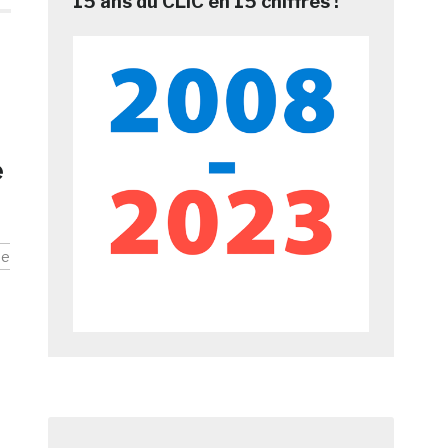
15 ans du CLIC en 15 chiffres !
e
se