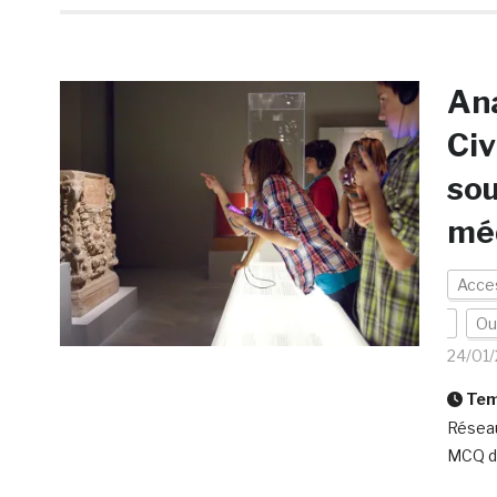
Ana
Civ
sou
méd
Acces
Out
24/01/
Temp
Réseaux
MCQ dé