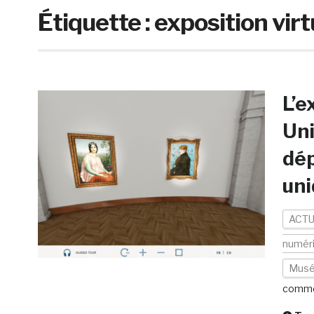
Étiquette :
exposition virt
L’e
Un
dép
uni
ACTU
numér
Mus
comme