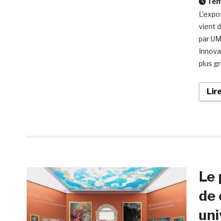
Temp
L’expo
vient 
par UM
Innova
plus g
Lir
Le 
de 
uni