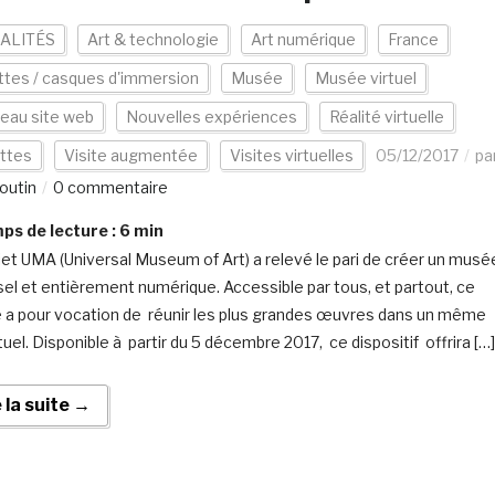
ALITÉS
Art & technologie
Art numérique
France
tes / casques d'immersion
Musée
Musée virtuel
eau site web
Nouvelles expériences
Réalité virtuelle
ettes
Visite augmentée
Visites virtuelles
05/12/2017
pa
outin
0 commentaire
s de lecture :
6
min
jet UMA (Universal Museum of Art) a relevé le pari de créer un musé
sel et entièrement numérique. Accessible par tous, et partout, ce
a pour vocation de réunir les plus grandes œuvres dans un même
rtuel. Disponible à partir du 5 décembre 2017, ce dispositif offrira […]
e la suite →