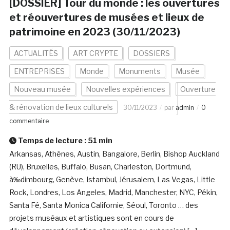
[DOSSIER] Tour du monde : les ouvertures
et réouvertures de musées et lieux de
patrimoine en 2023 (30/11/2023)
ACTUALITÉS
ART CRYPTE
DOSSIERS
ENTREPRISES
Monde
Monuments
Musée
Nouveau musée
Nouvelles expériences
Ouverture
& rénovation de lieux culturels
30/11/2023
par
admin
0
commentaire
Temps de lecture :
51
min
Arkansas, Athènes, Austin, Bangalore, Berlin, Bishop Auckland
(RU), Bruxelles, Buffalo, Busan, Charleston, Dortmund,
à‰dimbourg, Genève, Istambul, Jérusalem, Las Vegas, Little
Rock, Londres, Los Angeles, Madrid, Manchester, NYC, Pékin,
Santa Fé, Santa Monica Californie, Séoul, Toronto … des
projets muséaux et artistiques sont en cours de