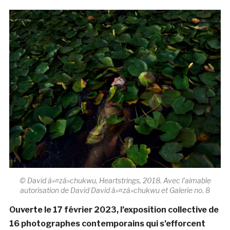
© David á»¤zá»chukwu, Heartstrings, 2018. Avec l’aimable
autorisation de David David á»¤zá»chukwu et Galerie no. 8
Ouverte le 17 février 2023, l’exposition collective de
16 photographes
contemporains qui s’efforcent