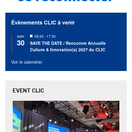
Évènements CLIC à venir
Mis
09:30
-
17:30
MAR
30
en
SAVE THE DATE / Rencontre Annuelle
avant
Culture & Innovation(s) 2027 du CLIC
Voir le calendrier
EVENT CLIC