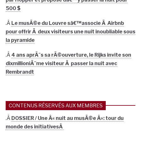
500 $
.Â
Le musÃ©e du Louvre sâ€™associe Ã Airbnb
pour offrir Ã deux visiteurs une nuit inoubliable sous
la pyramide
.Â
4 ans aprÃ¨s sa rÃ©ouverture, le Rijks invite son
dixmillioniÃ¨me visiteur Ã passer la nuit avec
Rembrandt
CONTENUS RÉSERVÉS AUX MEMBRES
.Â
DOSSIER / Une Â« nuit au musÃ©e Â»: tour du
monde des initiativesÂ