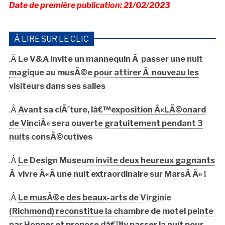
Date de première publication: 21/02/2023
À LIRE SUR LE CLIC
.Â
Le V&A invite un mannequin Ã passer une nuit
magique au musÃ©e pour attirer Ã nouveau les
visiteurs dans ses salles
.Â
Avant sa clÃ´ture, lâ€™exposition Â«LÃ©onard
de VinciÂ» sera ouverte gratuitement pendant 3
nuits consÃ©cutives
.Â
Le Design Museum invite deux heureux gagnants
Ã vivre Â«Â une nuit extraordinaire sur MarsÂ Â» !
.Â
Le musÃ©e des beaux-arts de Virginie
(Richmond) reconstitue la chambre de motel peinte
par Hopper et propose dâ€™y passer la nuit pour