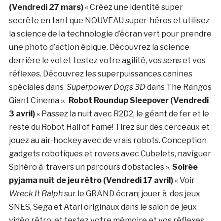
(Vendredi 27 mars)
« Créez une identité super
secrète en tant que NOUVEAU super-héros et utilisez
la science de la technologie d’écran vert pour prendre
une photo d’action épique. Découvrez la science
derrière le vol et testez votre agilité, vos sens et vos
réflexes. Découvrez les superpuissances canines
spéciales dans
Superpower Dogs 3D
dans The Rangos
Giant Cinema ».
Robot Roundup Sleepover (Vendredi
3 avril)
« Passez la nuit avec R2D2, le géant de fer et le
reste du Robot Hall of Fame! Tirez sur des cerceaux et
jouez au air-hockey avec de vrais robots. Conception
gadgets robotiques et rovers avec Cubelets, naviguer
Sphéro à travers un parcours d’obstacles ».
Soirée
pyjama nuit de jeu rétro (Vendredi 17 avril)
« Voir
Wreck It Ralph
sur le GRAND écran; jouer à des jeux
SNES, Sega et Atari originaux dans le salon de jeux
vidéo rétro; et testez votre mémoire et vos réflexes