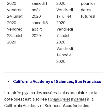
2020
samedi 1
2020
pour les
vendredi
aoà»t
Vendredi
dates
24 juillet
2020
17 juillet
futures!
2020
samedi 8
2020
vendredi
aoà»t
Vendredi
28 aoà»t
2020
7 aoà»t
2020
2020
Vendredi
14 aoà»t
2020
California Academy of Sciences, San Francisco
La soirée pyjama des musées la plus populaire sur la
côte ouest est la soirée
Pingouins et pyjamas
à la
California Academy of Sciences
Académie des