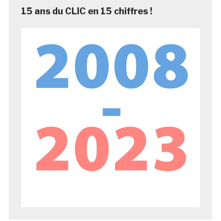
15 ans du CLIC en 15 chiffres !